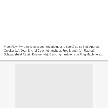
Free, Flow, Fly ... trois mots pour revendiquer la liberté de ce 5tet. Andrew
Crocker (tp), Jean-Michel Couchet (anches), Fred Mautin (g), Raphaël
Schwab (b) et Rafaël Koerner (dr). Ces cinq musiciens de Ping Machine se
réunissent sous la houlette d'Andrew...