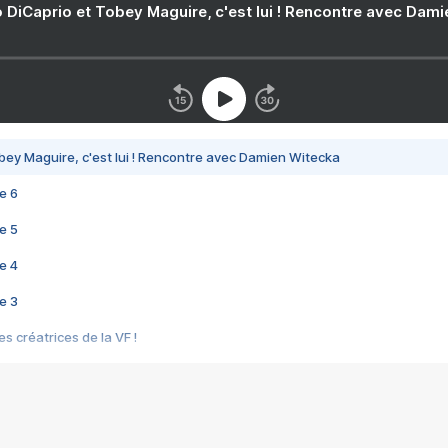
 DiCaprio et Tobey Maguire, c'est lui ! Rencontre avec Dam
bey Maguire, c'est lui ! Rencontre avec Damien Witecka
e 6
e 5
e 4
e 3
s créatrices de la VF !
e 2
e 1
e Mektoub My Love arrive enfin ! Rencontre avec Shaïn Boumedine et Sal