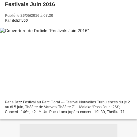
Festivals Juin 2016
Publié le 26/05/2016 à 07:30
Par
dolphy00
Paris Jazz Festival au Parc Floral --- Festival Nouvelles Turbulences du je 2
au di 5 juin, Théâtre de Vanves/ Théâtre 71 - MalakoffPass Jour : 26€;
Concert : 14€* je 2 : ** Um Poco Loco (apéro-concert; 19h30, Théâtre 71
Malakoff) ** Eve Risser "White...