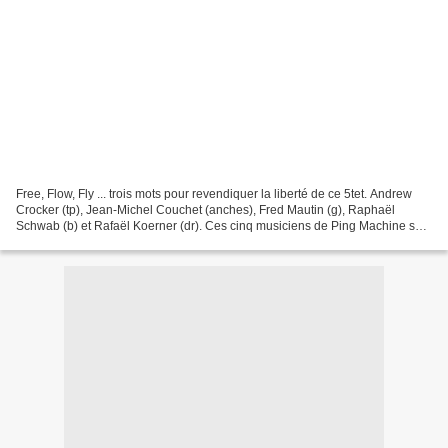
Free, Flow, Fly ... trois mots pour revendiquer la liberté de ce 5tet. Andrew
Crocker (tp), Jean-Michel Couchet (anches), Fred Mautin (g), Raphaël
Schwab (b) et Rafaël Koerner (dr). Ces cinq musiciens de Ping Machine se
réunissent sous la houlette d'Andrew...