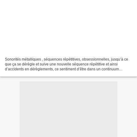
Sonorités métalliques , séquences répétitives, obsessionnelles, jusqu’à ce
que ça se dérègle et suive une nouvelle séquence répétitive et ainsi
d’accidents en dérèglements, ce sentiment d’être dans un continuum
halluciné et éminemment instable. Tel est...