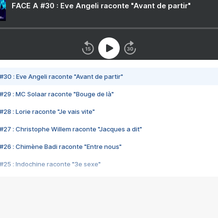
FACE A #30 : Eve Angeli raconte "Avant de partir"
#30 : Eve Angeli raconte "Avant de partir"
#29 : MC Solaar raconte "Bouge de là"
28 : Lorie raconte "Je vais vite"
#27 : Christophe Willem raconte "Jacques a dit"
#26 : Chimène Badi raconte "Entre nous"
#25 : Indochine raconte "3e sexe"
#24 : Zaho raconte "C'est chelou"
#23 : Patrick Bruel raconte "Au café des délices"
#22 : Kyo raconte "Le chemin"