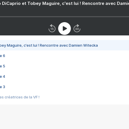
 DiCaprio et Tobey Maguire, c'est lui ! Rencontre avec Dam
bey Maguire, c'est lui ! Rencontre avec Damien Witecka
e 6
e 5
e 4
e 3
s créatrices de la VF !
e 2
e 1
e Mektoub My Love arrive enfin ! Rencontre avec Shaïn Boumedine et Sal