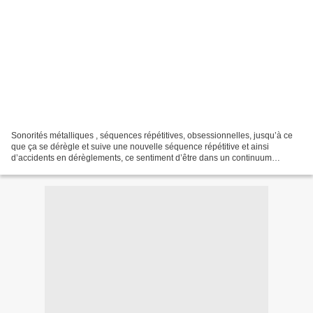
Sonorités métalliques , séquences répétitives, obsessionnelles, jusqu’à ce
que ça se dérègle et suive une nouvelle séquence répétitive et ainsi
d’accidents en dérèglements, ce sentiment d’être dans un continuum
halluciné et éminemment instable. Tel est...