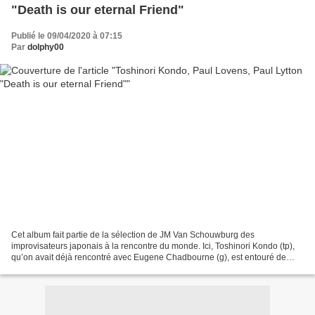
"Death is our eternal Friend"
Publié le 09/04/2020 à 07:15
Par
dolphy00
Cet album fait partie de la sélection de JM Van Schouwburg des
improvisateurs japonais à la rencontre du monde. Ici, Toshinori Kondo (tp),
qu’on avait déjà rencontré avec Eugene Chadbourne (g), est entouré de
deux percussionnistes, Paul Lovens (dm) et...