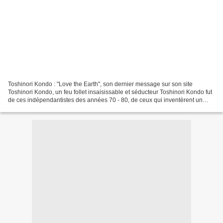
Toshinori Kondo : "Love the Earth", son dernier message sur son site
Toshinori Kondo, un feu follet insaisissable et séducteur Toshinori Kondo fut
de ces indépendantistes des années 70 - 80, de ceux qui inventèrent un
Free original sur l'Archipel. Et...