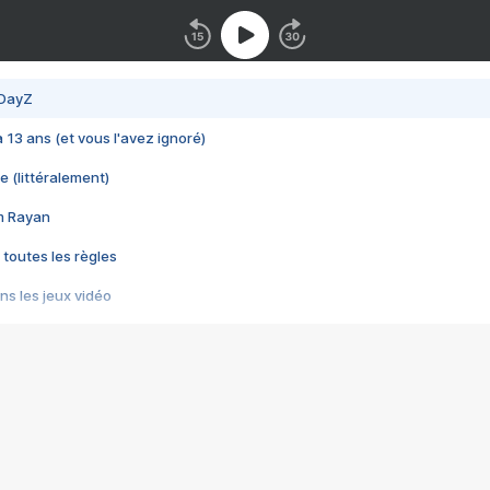
 DayZ
 a 13 ans (et vous l'avez ignoré)
e (littéralement)
im Rayan
 toutes les règles
s les jeux vidéo
us choquant de Rockstar ? - Le scandale BULLY
e plus moche de Steam
du RÊVE tourne au CAUCHEMAR
pendant 8 heures