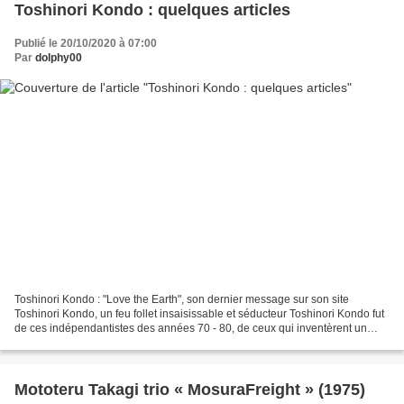
Toshinori Kondo : quelques articles
Publié le 20/10/2020 à 07:00
Par
dolphy00
Toshinori Kondo : "Love the Earth", son dernier message sur son site
Toshinori Kondo, un feu follet insaisissable et séducteur Toshinori Kondo fut
de ces indépendantistes des années 70 - 80, de ceux qui inventèrent un
Free original sur l'Archipel. Et...
Mototeru Takagi trio « MosuraFreight » (1975)