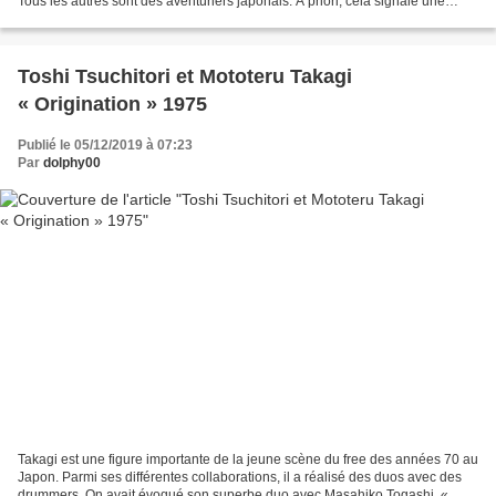
Tous les autres sont des aventuriers japonais. A priori, cela signale une
certaine ouverture vis à...
Toshi Tsuchitori et Mototeru Takagi
« Origination » 1975
Publié le 05/12/2019 à 07:23
Par
dolphy00
Takagi est une figure importante de la jeune scène du free des années 70 au
Japon. Parmi ses différentes collaborations, il a réalisé des duos avec des
drummers. On avait évoqué son superbe duo avec Masahiko Togashi, «