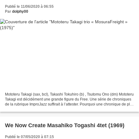
Publié le 11/06/2020 à 06:55
Par
dolphy00
Mototeru Takagi (sax, bcl), Takashi Tokuhiro (b) , Tsutomu Ono (dm) Mototeru
Takagi est décidément une grande figure du Free. Une série de chroniques
de la rubrique ImproJazz suffirait à l’attester. Pourquoi une chronique de plus
? C’est qu’ici, Takagi...
We Now Create Masahiko Togashi 4tet (1969)
Publié le 07/05/2020 à 07:15