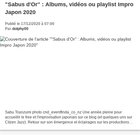
"Sabus d'Or" : Albums, vidéos ou playlist Impro
Japon 2020
Publié le 17/12/2020 à 07:00
Par
dolphy00
Sabu Toyozumi photo cnd_eventfinda_co_nz Une année pleine pour
accueillir le free et l'improvisation japonais sur ce blog (et quelques uns sur
Citzen Jazz). Retour sur son émergence et éclairages sur les productions
plus récentes. Toujours sous le patronage...