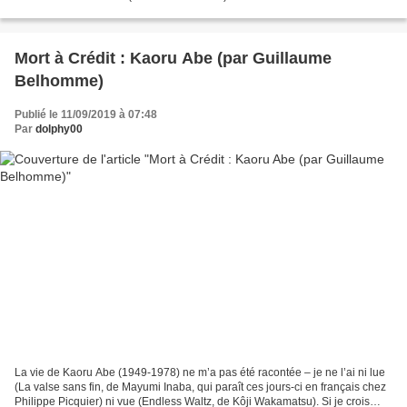
qu’appréciait en son temps...
Mort à Crédit : Kaoru Abe (par Guillaume
Belhomme)
Publié le 11/09/2019 à 07:48
Par
dolphy00
La vie de Kaoru Abe (1949-1978) ne m’a pas été racontée – je ne l’ai ni lue
(La valse sans fin, de Mayumi Inaba, qui paraît ces jours-ci en français chez
Philippe Picquier) ni vue (Endless Waltz, de Kôji Wakamatsu). Si je crois