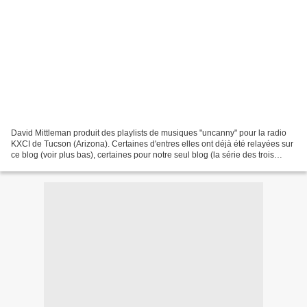
David Mittleman produit des playlists de musiques "uncanny" pour la radio
KXCI de Tucson (Arizona). Certaines d'entres elles ont déjà été relayées sur
ce blog (voir plus bas), certaines pour notre seul blog (la série des trois
playlists autour de Takayanagi).Comme...