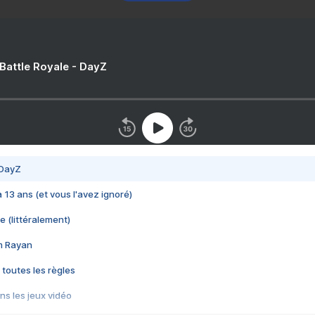
 Battle Royale - DayZ
 DayZ
 a 13 ans (et vous l'avez ignoré)
e (littéralement)
im Rayan
 toutes les règles
s les jeux vidéo