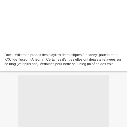
David Mittleman produit des playlists de musiques "uncanny" pour la radio
KXCI de Tucson (Arizona). Certaines d'entres elles ont déjà été relayées sur
ce blog (voir plus bas), certaines pour notre seul blog (la série des trois
playlists autour de Takayanagi).Comme...