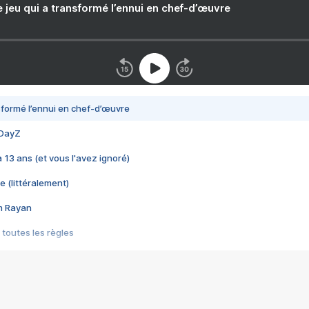
e jeu qui a transformé l’ennui en chef-d’œuvre
nsformé l’ennui en chef-d’œuvre
 DayZ
 a 13 ans (et vous l'avez ignoré)
e (littéralement)
im Rayan
 toutes les règles
s les jeux vidéo
us choquant de Rockstar ? - Le scandale BULLY
e plus moche de Steam