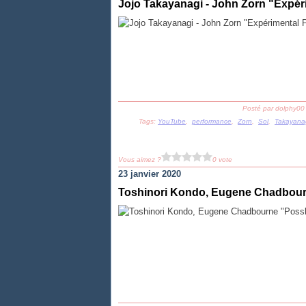
Jojo Takayanagi - John Zorn "Expér
Posté par dolphy00
Tags:
YouTube
,
performance
,
Zorn
,
Sol
,
Takayana
Vous aimez ?
0 vote
23 janvier 2020
Toshinori Kondo, Eugene Chadbourne 