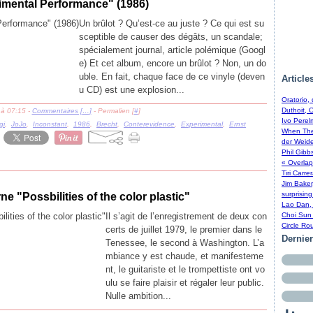
imental Performance" (1986)
Un brûlot ? Qu’est-ce au juste ? Ce qui est su
sceptible de causer des dégâts, un scandale;
spécialement journal, article polémique (Googl
e) Et cet album, encore un brûlot ? Non, un do
uble. En fait, chaque face de ce vinyle (deven
Article
u CD) est une explosion...
Oratorio,
Duthoit, 
 à 07:15 -
Commentaires [
…
]
- Permalien [
#
]
Ivo Perel
gi
,
JoJo
,
Inconstant
,
1986
,
Brecht
,
Conterevidence
,
Experimental
,
Ernst
When The 
der Weide
Phil Gibb
« Overlap
Tiri Carre
Jim Baker
surprising
"Possbilities of the color plastic"
Lao Dan, 
Il s’agit de l’enregistrement de deux con
Choi Sun 
Circle Ro
certs de juillet 1979, le premier dans le
Dernie
Tenessee, le second à Washington. L’a
mbiance y est chaude, et manifesteme
nt, le guitariste et le trompettiste ont vo
ulu se faire plaisir et régaler leur public.
Nulle ambition...