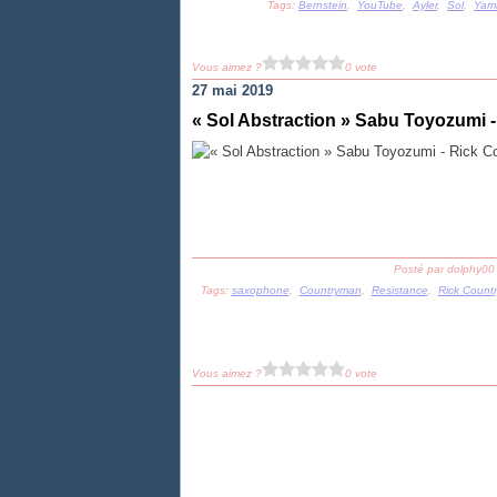
Tags:
Bernstein
,
YouTube
,
Ayler
,
Sol
,
Yam
Vous aimez ?
0 vote
27 mai 2019
« Sol Abstraction » Sabu Toyozumi 
Posté par dolphy00
Tags:
saxophone
,
Countryman
,
Resistance
,
Rick Count
Vous aimez ?
0 vote