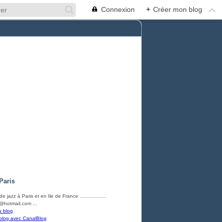
Connexion
+
Créer mon blog
Paris
e jazz à Paris et en Ile de France ..................
hotmail.com ...
u blog
blog avec CanalBlog