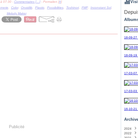
Visi
 à 07:30 -
Commentaires [
…
]
- Permalien [
#
]
nerie
,
Color
,
Onxidlib
,
Plastic
,
Possibilities
,
Toshinori
,
FMP
,
Inconstant Sol
,
Depuis
Melody Maker
Albums
18-09-27
18-09-19_
17-03-07
17-03-03
16-10-21
Archiv
Publicité
2024
2022
Sept
2021
Avril
(