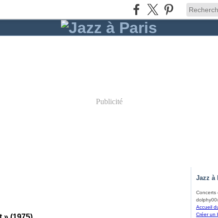
Publicité
Jazz à 
Concerts d
dolphy00@
Accueil d
Créer un 
 » (1975)