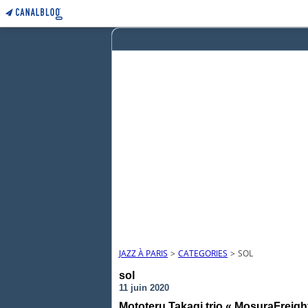
JAZZ À PARIS
>
CATEGORIES
>
SOL
sol
11 juin 2020
Mototeru Takagi trio « MosuraFreight