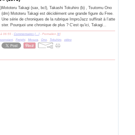
Mototeru Takagi (sax, bcl), Takashi Tokuhiro (b) , Tsutomu Ono
(dm) Mototeru Takagi est décidément une grande figure du Free.
Une série de chroniques de la rubrique ImproJazz suffirait à l’atte
ster. Pourquoi une chronique de plus ? C’est qu’ici, Takagi...
 à 06:55 -
Commentaires [
…
]
- Permalien [
#
]
nconstant
,
Freight
,
Mosura
,
Ono
,
Tokuhiro
,
video