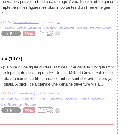
ne va pas pouvoir attendre davantage. Avec Togashi et ce qui co
mpte parmi les figures les plus importantes d’un Free émergen
t...
 à 07:15 -
Commentaires [
…
]
- Permalien [
#
]
u
,
Togashi
,
Takagi
,
Masahiko
,
Mototeru
,
Inconstant
,
Discogs
,
We Now Create
s » (1977)
L’album d’une figure du free jazz des USA dans la rubrique Impr
oJapon a de quoi surprendre. De fait, Milford Graves est le seul
états-unien de ce 5tet. Tous les autres sont des aventuriers jap
onais. A priori, cela signale une certaine ouverture vis à...
 à 07:15 -
Commentaires [
…
]
- Permalien [
#
]
ndo
,
Mototeru
,
Inconstant
,
Toshi
,
Tsuchitori
,
Toshinori
,
Among
,
Meditation
,
ving
,
Response
,
Together