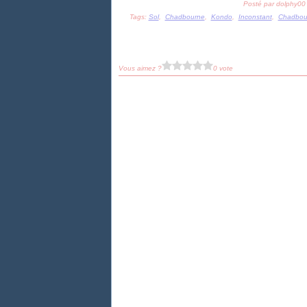
Posté par dolphy00
Tags:
Sol
,
Chadbourne
,
Kondo
,
Inconstant
,
Chadbour
Vous aimez ?
0 vote