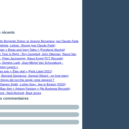
s récents
 de Benjamin Duboc et Jeanne Benameur, par Claude Parle
Oshima, Lebrat : Rouge (par Claude Parle)
man « Brass and Ivory Tales » (Fundacja Sluchaj)
Time Is Right : Roy Campbell, John Dikeman, Raoul Van
, Peter Jacquemyn, Klaus Kugel (577 Records)
s, Dominic Lash, Jean-Michel Van Schouwburg :
ping Layers »
ras solo « Élan vital » (Petit Label 2021)
, Bernard Santacruz, Samuel Silvant : on how many
 things did not this single crime depend ?
Damon Smith, Luther Gray : live in Boston (2020)
Bae 4tet « Arirang Fantasy » (No Business Records)
und : Noël Akchoté, Brad Jones
rs commentaires