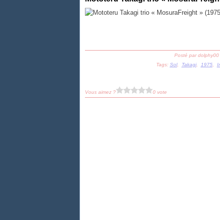
Posté par dolphy00
Tags:
Sol
,
Takagi
,
1975
,
I
Vous aimez ?
0 vote