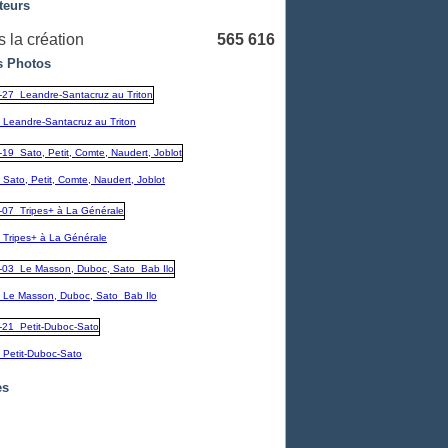
teurs
 la création
565 616
 Photos
_Leandre-Santacruz au Triton
Sato, Petit, Comte, Naudert, Joblot
_Tripes+ à La Générale
_Le Masson, Duboc, Sato_Bab Ilo
_Petit-Duboc-Sato
es
embre
(1)
1)