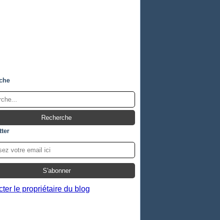
che
ter
ter le propriétaire du blog