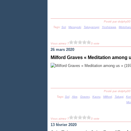
Posté par dolphy00
Tags:
Sol
,
Masayuki
,
Takayanagi
,
Yoshizawa
,
Motohar
Vous aimez ?
0 vote
26 mars 2020
Milford Graves « Meditation among u
Posté par dolphy00
Tags:
Sol
,
Abe
,
Graves
,
Kaoru
,
Milford
,
Takagi
,
Ko
Mo
Vous aimez ?
0 vote
13 février 2020