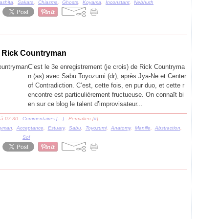
ashita
,
Sakata
,
Chiasma
,
Ghosts
,
Koyama
,
Inconstant
,
Nebhuth
- Rick Countryman
C’est le 3e enregistrement (je crois) de Rick Countryma
n (as) avec Sabu Toyozumi (dr), après Jya-Ne et Center
of Contradiction. C’est, cette fois, en pur duo, et cette r
encontre est particulièrement fructueuse. On connaît bi
en sur ce blog le talent d’improvisateur...
 à 07:30 -
Commentaires [
…
]
- Permalien [
#
]
ryman
,
Acceptance
,
Estuary
,
Sabu
,
Toyozumi
,
Anatomy
,
Manille
,
Abstraction
,
Sol