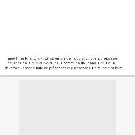
« aïee ! The Phantom ». En ouverture de l’album, un titre à propos de
l’influence de la culture Noire, de la communauté , dans la musique
d’Horace Tapscott, faite de présences et d’absences. De fait tout l’album
déborde de cette influence. Il ne s’agit...