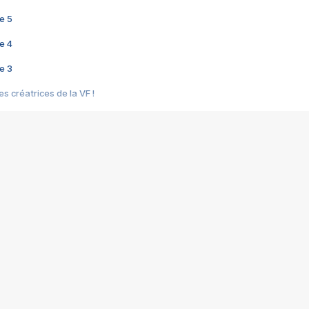
e 5
e 4
e 3
s créatrices de la VF !
e 2
e 1
e Mektoub My Love arrive enfin ! Rencontre avec Shaïn Boumedine et Sal
i : après Toni en famille
elle réalise le bouleversant Dites lui que je l'aime
ais ! Rencontre autour de Vie privée de Rebecca Zlotowski
 de Marguerite, Grave... Rencontre avec Ella Rumpf
 Les Rêveurs, un film intime sur la santé mentale