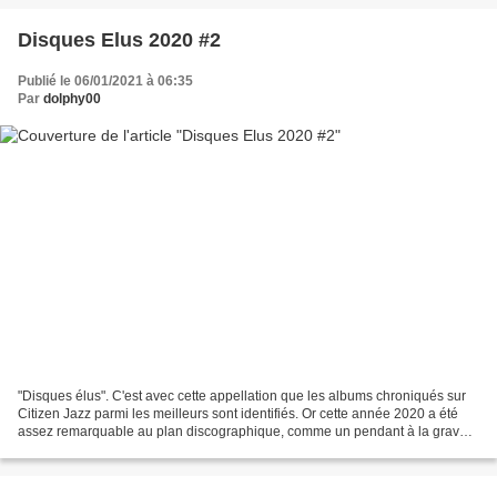
Disques Elus 2020 #2
Publié le 06/01/2021 à 06:35
Par
dolphy00
"Disques élus". C'est avec cette appellation que les albums chroniqués sur
Citizen Jazz parmi les meilleurs sont identifiés. Or cette année 2020 a été
assez remarquable au plan discographique, comme un pendant à la grave
crise des arts vivants. Aujourd'hui,...