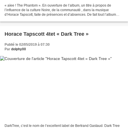
« aïee ! The Phantom ». En ouverture de l’album, un titre à propos de
l’influence de la culture Noire, de la communauté , dans la musique
d’Horace Tapscott, faite de présences et d’absences. De fait tout l’album
déborde de cette influence. Il ne s’agit...
Horace Tapscott 4tet « Dark Tree »
Publié le 02/05/2019 à 07:30
Par
dolphy00
DarkTree, c’est le nom de l’excellent label de Bertrand Gastaud. Dark Tree