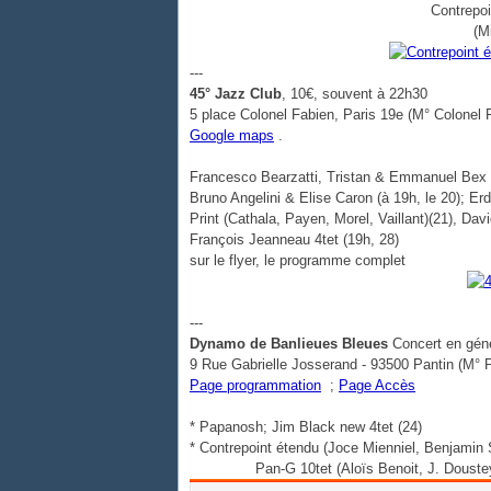
Contrepoi
(M
---
45° Jazz Club
, 10€, souvent à 22h30
5 place Colonel Fabien, Paris 19e (M° Colonel 
Google maps
.
Francesco Bearzatti, Tristan & Emmanuel Bex (
Bruno Angelini & Elise Caron (à 19h, le 20); Er
Print (Cathala, Payen, Morel, Vaillant)(21), Dav
François Jeanneau 4tet (19h, 28)
sur le flyer, le programme complet
---
Dynamo de Banlieues Bleues
Concert en géné
9 Rue Gabrielle Josserand - 93500 Pantin (M° 
Page programmation
;
Page Accès
* Papanosh; Jim Black new 4tet (24)
* Contrepoint étendu (Joce Mienniel, Benjamin 
Pan-G 10tet (Aloïs Benoit, J. Dousteyssie