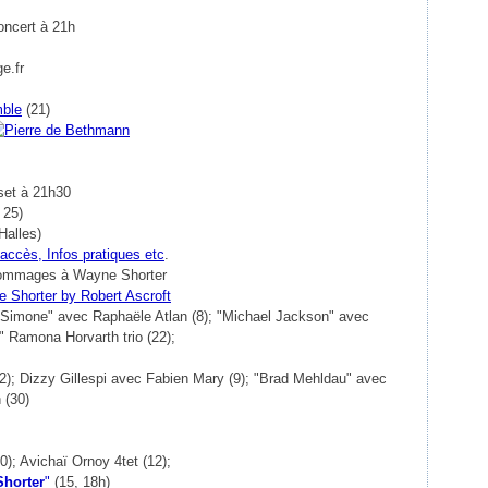
oncert à 21h
e.fr
mble
(21)
set à 21h30
 25)
Halles)
'accès, Infos pratiques etc
.
ommages à Wayne Shorter
na Simone" avec Raphaële Atlan (8); "Michael Jackson" avec
 Ramona Horvarth trio (22);
(2); Dizzy Gillespi avec Fabien Mary (9); "Brad Mehldau" avec
 (30)
0); Avichaï Ornoy 4tet (12);
horter
"
(15, 18h)