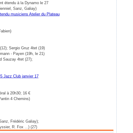
nt étendu à la Dynamo le 27
ienniel, Sanz, Galiay)
Fabien)
12); Sergio Gruz 4tet (19)
dmann - Payen (19h, le 21)
id Sauzay 4tet (27);
ral à 20h30; 16 €
Pantin 4 Chemins)
Sanz, Frédéric Galiay);
r, R. Fox ...) (27)