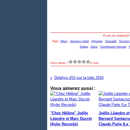
Posté par dolphy00
Tags:
Triton
,
Jacques Vidal
,
Dynamo
,
Ceccaldi
,
Sunset-
Galiay
,
Sanz
,
Contrepoint étendu
,
Vous aimez ?
0 vote
Dolphys d'Or sur la toile 2016
Vous aimerez aussi :
"Chez Hélène" Joëlle
Joëlle Léandre et
Léandre et Marc Ducret
Bernard Santacru
(Ayler Records)
Claude Parle (Le 