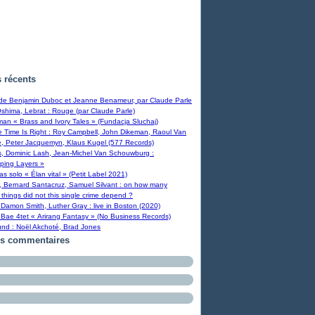
s récents
 de Benjamin Duboc et Jeanne Benameur, par Claude Parle
Oshima, Lebrat : Rouge (par Claude Parle)
man « Brass and Ivory Tales » (Fundacja Sluchaj)
Time Is Right : Roy Campbell, John Dikeman, Raoul Van
, Peter Jacquemyn, Klaus Kugel (577 Records)
s, Dominic Lash, Jean-Michel Van Schouwburg :
ping Layers »
ras solo « Élan vital » (Petit Label 2021)
, Bernard Santacruz, Samuel Silvant : on how many
 things did not this single crime depend ?
Damon Smith, Luther Gray : live in Boston (2020)
Bae 4tet « Arirang Fantasy » (No Business Records)
und : Noël Akchoté, Brad Jones
rs commentaires