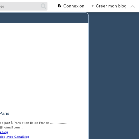
Connexion
+
Créer mon blog
Paris
e jazz à Paris et en Ile de France ..................
hotmail.com ...
u blog
blog avec CanalBlog