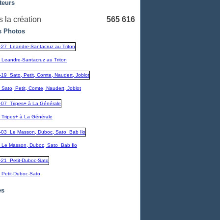
teurs
 la création
565 616
 Photos
_Leandre-Santacruz au Triton
Sato, Petit, Comte, Naudert, Joblot
_Tripes+ à La Générale
_Le Masson, Duboc, Sato_Bab Ilo
_Petit-Duboc-Sato
es
embre
(1)
1)