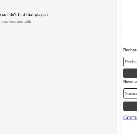
Recher
Newslet
Contac