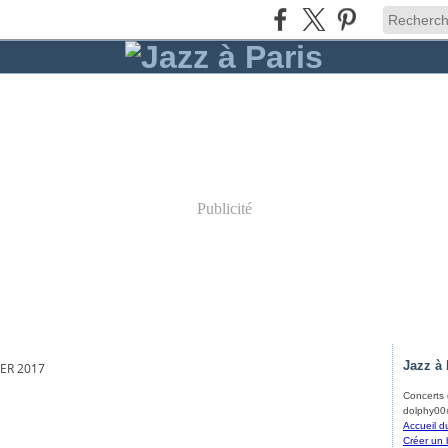
Publicité
Jazz à 
IER 2017
Concerts d
dolphy00@
Accueil d
Créer un 