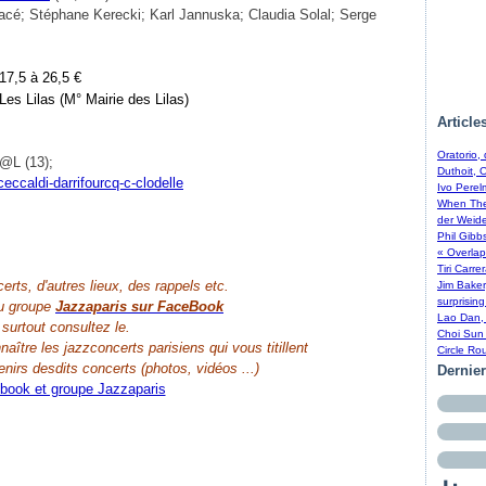
Macé; Stéphane Kerecki; Karl Jannuska; Claudia Solal; Serge
 17,5 à 26,5 €
Les Lilas (M° Mairie des Lilas)
Article
Oratorio,
T@L (13);
Duthoit, 
Ivo Perel
When The 
der Weide
Phil Gibb
« Overlap
Tiri Carre
erts, d'autres lieux, des rappels etc.
Jim Baker
surprising
au groupe
Jazzaparis sur FaceBook
Lao Dan, 
 surtout consultez le.
Choi Sun 
aître les jazzconcerts parisiens qui vous titillent
Circle Ro
nirs desdits concerts (photos, vidéos ...)
Dernie