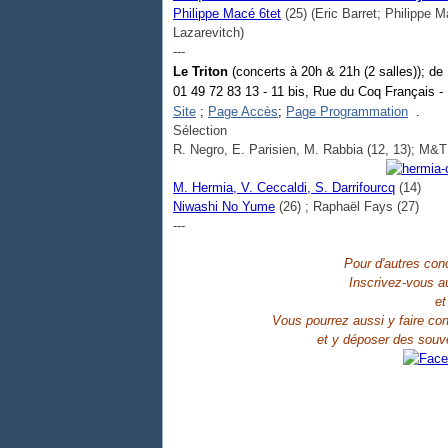
Philippe Macé 6tet
(25) (Eric Barret; Philippe 
Lazarevitch)
---
Le Triton
(concerts à 20h & 21h (2 salles)); de
01 49 72 83 13 - 11 bis, Rue du Coq Français - 
Site
;
Page Accès
;
Page Programmation
.
Sélection
R. Negro, E. Parisien, M. Rabbia (12, 13); M&
M. Hermia, V. Ceccaldi, S. Darrifourcq
(14)
Niwashi No Yume
(26) ; Raphaël Fays (27)
---
Pour d'autres conc
Inscrivez-vous 
et
Vous pourrez aussi y faire conn
et y déposer des souve