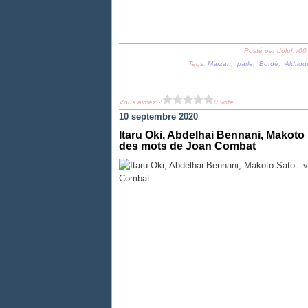
Posté par dolphy00
Tags:
Marzan
,
parle
,
Bordé
,
Aldridg
Vous aimez ?
0 vote
10 septembre 2020
Itaru Oki, Abdelhai Bennani, Makoto S
des mots de Joan Combat