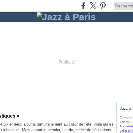
Publicité
Jazz à 
stiques »
Concerts d
dolphy00@
Publier deux albums simultanément au cœur de l’été, voilà qui es
Accueil d
t inhabituel. Mais autant le premier, un trio, recèle de séductions
Créer un 