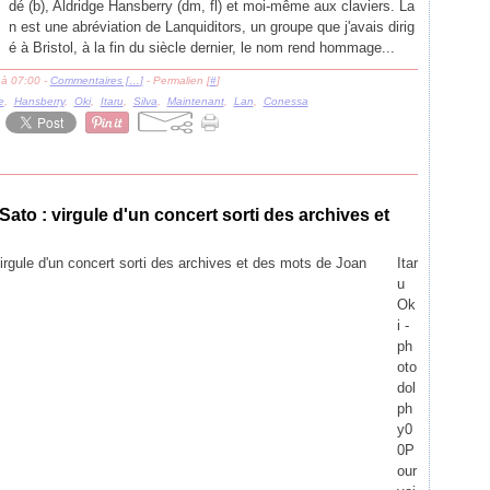
dé (b), Aldridge Hansberry (dm, fl) et moi-même aux claviers. La
n est une abréviation de Lanquiditors, un groupe que j'avais dirig
é à Bristol, à la fin du siècle dernier, le nom rend hommage...
 à 07:00 -
Commentaires [
…
]
- Permalien [
#
]
e
,
Hansberry
,
Oki
,
Itaru
,
Silva
,
Maintenant
,
Lan
,
Conessa
ato : virgule d'un concert sorti des archives et
Itar
u
Ok
i -
ph
oto
dol
ph
y0
0P
our