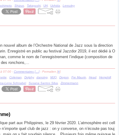
ashimoto
,
Shizuo
,
Takayushi
,
UH
,
Uchida
,
Lerouley
un nouvel album de l’Orchestre National de Jazz sous la direction
in. Enregistré en public au festival Jazzdor 2019, il est dédié à O
man, comme le nom de l’enregistrement l’indique (composition de
t des ronchons,...
 à 07:00 -
Commentaires [
…
]
- Permalien [
#
]
nette
,
Coleman
,
Dolphy
,
dancing
,
MJQ
,
Dogon
,
Fre Maurin
,
Head
,
Hemphill
,
na-Lena Schnabel
,
Susana Santos Silva
,
Zimmermann
omme)
que part aux Philippines, le 29 février 2020. L’atmosphère est cell
e n’importe quel club de jazz : on y converse, on n’écoute pas touj
s, mais on y fait soudain silence… Plusieurs fois même puisque le