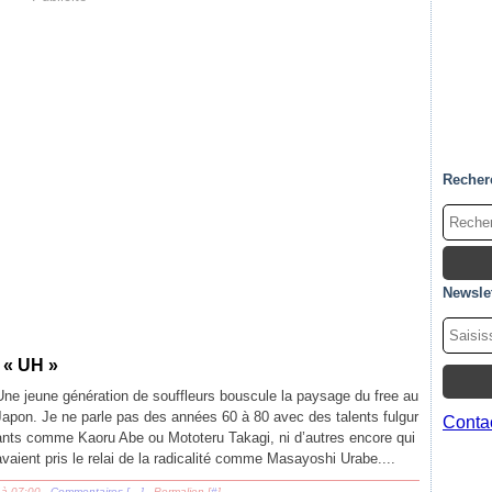
Recher
Newslet
 « UH »
Une jeune génération de souffleurs bouscule la paysage du free au
Japon. Je ne parle pas des années 60 à 80 avec des talents fulgur
Contac
ants comme Kaoru Abe ou Mototeru Takagi, ni d’autres encore qui
avaient pris le relai de la radicalité comme Masayoshi Urabe....
 à 07:00 -
Commentaires [
…
]
- Permalien [
#
]