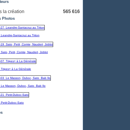
teurs
 la création
565 616
 Photos
_Leandre-Santacruz au Triton
Sato, Petit, Comte, Naudert, Joblot
_Tripes+ à La Générale
_Le Masson, Duboc, Sato_Bab Ilo
_Petit-Duboc-Sato
es
embre
(1)
1)