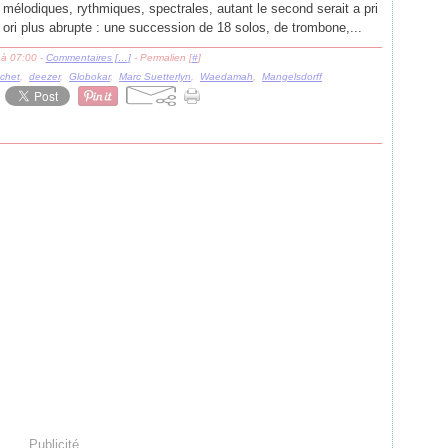
mélodiques, rythmiques, spectrales, autant le second serait a pri
ori plus abrupte : une succession de 18 solos, de trombone,...
 à 07:00 -
Commentaires [
…
]
- Permalien [
#
]
chet
,
deezer
,
Globokar
,
Marc Suetterlyn
,
Waedamah
,
Mangelsdorff
Publicité