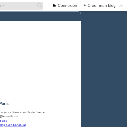
Connexion
+
Créer mon blog
Paris
e jazz à Paris et en Ile de France ..................
hotmail.com ...
u blog
blog avec CanalBlog