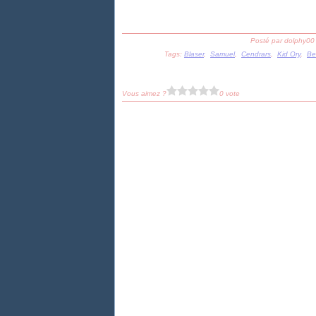
Posté par dolphy00
Tags:
Blaser
,
Samuel
,
Cendrars
,
Kid Ory
,
Be
Vous aimez ?
0 vote