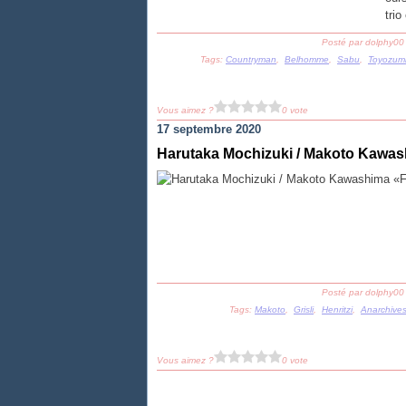
trio
Posté par dolphy00
Tags:
Countryman
,
Belhomme
,
Sabu
,
Toyozum
Vous aimez ?
0 vote
17 septembre 2020
Harutaka Mochizuki / Makoto Kawa
Posté par dolphy00
Tags:
Makoto
,
Grisli
,
Henritzi
,
Anarchive
Vous aimez ?
0 vote