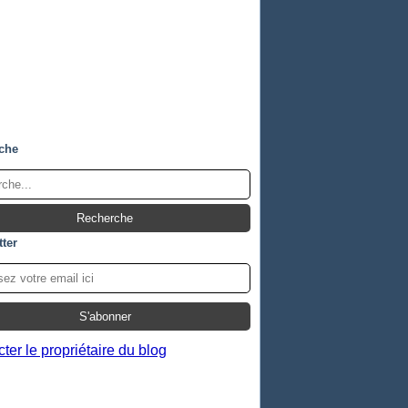
che
ter
ter le propriétaire du blog