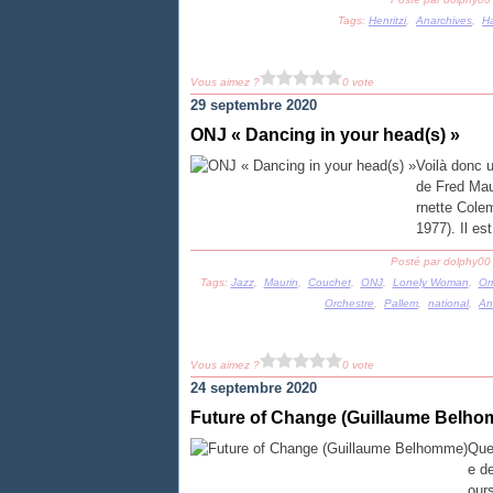
Tags:
Henritzi
,
Anarchives
,
H
Vous aimez ?
0 vote
29 septembre 2020
ONJ « Dancing in your head(s) »
Voilà donc 
de Fred Maur
rnette Cole
1977). Il es
Posté par dolphy00
Tags:
Jazz
,
Maurin
,
Couchet
,
ONJ
,
Lonely Woman
,
Or
Orchestre
,
Pallem
,
national
,
An
Vous aimez ?
0 vote
24 septembre 2020
Future of Change (Guillaume Belh
Quel
e d
our