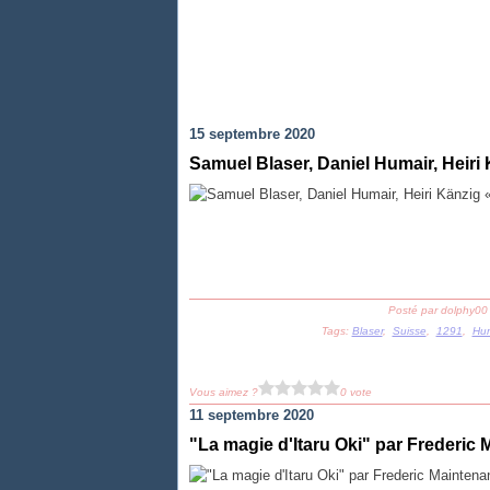
15 septembre 2020
Samuel Blaser, Daniel Humair, Heiri 
Posté par dolphy00
Tags:
Blaser
,
Suisse
,
1291
,
Hum
Vous aimez ?
0 vote
11 septembre 2020
"La magie d'Itaru Oki" par Frederic 