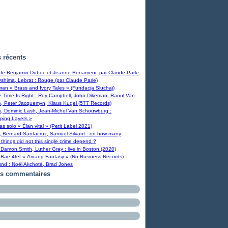
s récents
 de Benjamin Duboc et Jeanne Benameur, par Claude Parle
Oshima, Lebrat : Rouge (par Claude Parle)
man « Brass and Ivory Tales » (Fundacja Sluchaj)
Time Is Right : Roy Campbell, John Dikeman, Raoul Van
, Peter Jacquemyn, Klaus Kugel (577 Records)
s, Dominic Lash, Jean-Michel Van Schouwburg :
ping Layers »
ras solo « Élan vital » (Petit Label 2021)
, Bernard Santacruz, Samuel Silvant : on how many
 things did not this single crime depend ?
Damon Smith, Luther Gray : live in Boston (2020)
Bae 4tet « Arirang Fantasy » (No Business Records)
und : Noël Akchoté, Brad Jones
rs commentaires