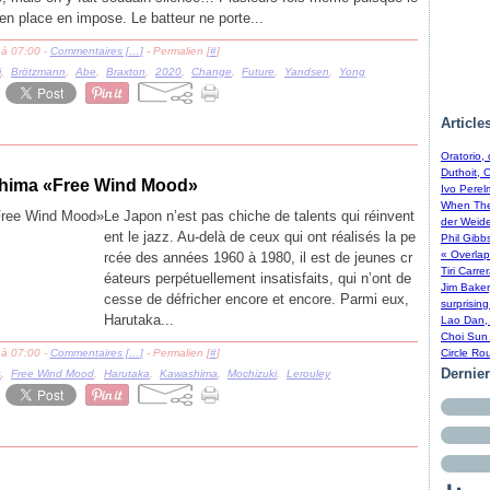
 en place en impose. Le batteur ne porte...
 à 07:00 -
Commentaires [
…
]
- Permalien [
#
]
i
,
Brötzmann
,
Abe
,
Braxton
,
2020
,
Change
,
Future
,
Yandsen
,
Yong
Article
Oratorio,
Duthoit, 
shima «Free Wind Mood»
Ivo Perel
When The 
Le Japon n’est pas chiche de talents qui réinvent
der Weide
ent le jazz. Au-delà de ceux qui ont réalisés la pe
Phil Gibb
« Overlap
rcée des années 1960 à 1980, il est de jeunes cr
Tiri Carre
éateurs perpétuellement insatisfaits, qui n’ont de
Jim Baker
cesse de défricher encore et encore. Parmi eux,
surprising
Harutaka...
Lao Dan, 
Choi Sun 
 à 07:00 -
Commentaires [
…
]
- Permalien [
#
]
Circle Ro
Dernie
s
,
Free Wind Mood
,
Harutaka
,
Kawashima
,
Mochizuki
,
Lerouley