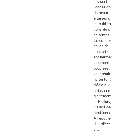
sts sont
l’occasion
de revoir c
ertaines d
es publica
tions de c
es temps
Covid. Les
salles de
concert ét
ant hermét
iquement
bouclées,
les créatio
ns tentent
d'éclore vi
a des enre
gistrement
s. Parfois,
il s'agit de
rééditions.
À l’écoute
des pièce
s...