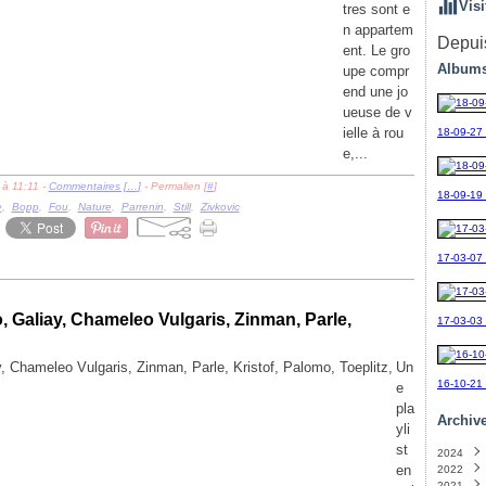
Visi
tres sont e
n appartem
Depuis
ent. Le gro
Albums
upe compr
end une jo
ueuse de v
ielle à rou
18-09-27
e,...
 à 11:11 -
Commentaires [
…
]
- Permalien [
#
]
18-09-19_
e
,
Bopp
,
Fou
,
Nature
,
Parrenin
,
Still
,
Zivkovic
17-03-07
o, Galiay, Chameleo Vulgaris, Zinman, Parle,
17-03-03
Un
16-10-21
e
pla
Archiv
yli
st
2024
en
2022
Sept
2021
Avril
(