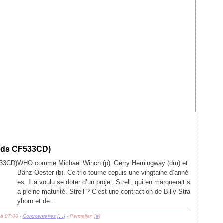
ords CF533CD)
WHO comme Michael Winch (p), Gerry Hemingway (dm) et
Bänz Oester (b). Ce trio tourne depuis une vingtaine d’anné
es. Il a voulu se doter d’un projet, Strell, qui en marquerait s
a pleine maturité. Strell ? C’est une contraction de Billy Stra
yhorn et de...
 à 07:00 -
Commentaires [
…
]
- Permalien [
#
]