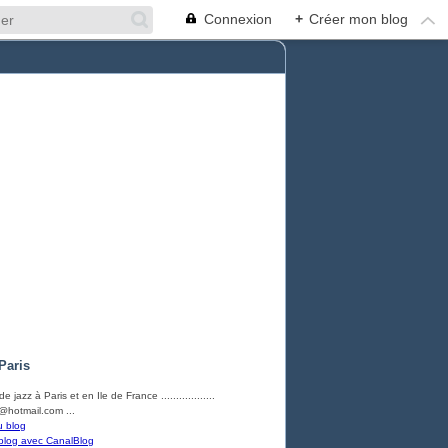
Connexion
+
Créer mon blog
Paris
e jazz à Paris et en Ile de France ..................
hotmail.com ...
u blog
blog avec CanalBlog