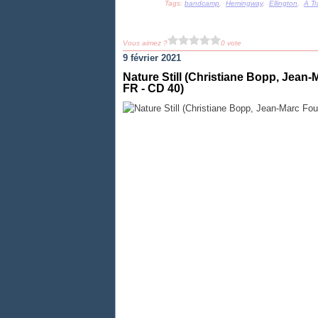
Tags:
bandcamp
,
Hemingway
,
Ellington
,
A Tr
Vous aimez ?
0 vote
9 février 2021
Nature Still (Christiane Bopp, Jea
FR - CD 40)