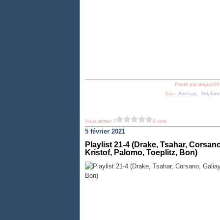
Posté par dolphy00
Tags:
Foussat
,
YouTub
Vous aimez ?
0 vote
5 février 2021
Playlist 21-4 (Drake, Tsahar, Corsan
Kristof, Palomo, Toeplitz, Bon)