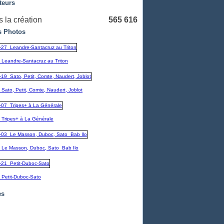
teurs
 la création
565 616
 Photos
_Leandre-Santacruz au Triton
Sato, Petit, Comte, Naudert, Joblot
_Tripes+ à La Générale
_Le Masson, Duboc, Sato_Bab Ilo
_Petit-Duboc-Sato
es
embre
(1)
1)