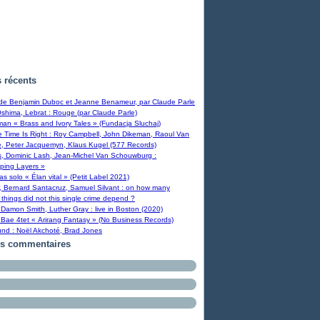
s récents
 de Benjamin Duboc et Jeanne Benameur, par Claude Parle
Oshima, Lebrat : Rouge (par Claude Parle)
man « Brass and Ivory Tales » (Fundacja Sluchaj)
Time Is Right : Roy Campbell, John Dikeman, Raoul Van
, Peter Jacquemyn, Klaus Kugel (577 Records)
s, Dominic Lash, Jean-Michel Van Schouwburg :
ping Layers »
ras solo « Élan vital » (Petit Label 2021)
, Bernard Santacruz, Samuel Silvant : on how many
 things did not this single crime depend ?
Damon Smith, Luther Gray : live in Boston (2020)
Bae 4tet « Arirang Fantasy » (No Business Records)
und : Noël Akchoté, Brad Jones
rs commentaires