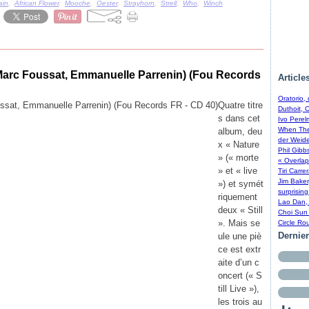
ain
,
African Flower
,
Mooche
,
Oester
,
Strayhorn
,
Strell
,
Who
,
Winch
n-Marc Foussat, Emmanuelle Parrenin) (Fou Records
Article
Oratorio,
Quatre titre
Duthoit, 
s dans cet
Ivo Perel
When The 
album, deu
der Weide
x « Nature
Phil Gibb
» (« morte
« Overlap
» et « live
Tiri Carre
Jim Baker
») et symét
surprising
riquement
Lao Dan, 
deux « Still
Choi Sun 
». Mais se
Circle Ro
Dernie
ule une piè
ce est extr
aite d’un c
oncert (« S
till Live »),
les trois au