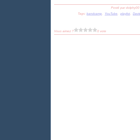
Posté par dolphy00
Tags:
bandcamp
,
YouTube
,
playlist
,
Davi
Vous aimez ?
0 vote