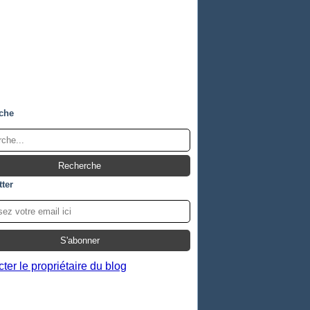
che
ter
ter le propriétaire du blog