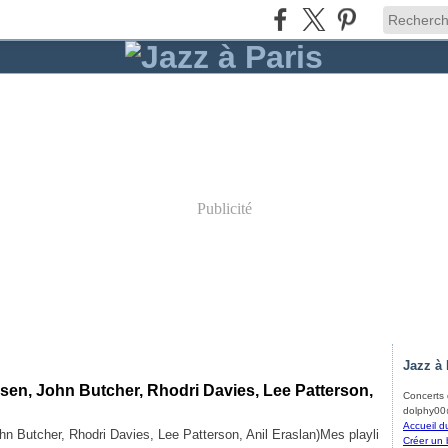
Publicité
Jazz à 
dsen, John Butcher, Rhodri Davies, Lee Patterson,
Concerts d
dolphy00@
Accueil d
Mes playli
Créer un 