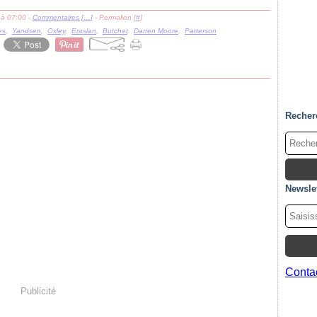
 à 07:00 -
Commentaires [
…
]
- Permalien [
#
]
es
,
Yandsen
,
Oxley
,
Eraslan
,
Butcher
,
Darren Moore
,
Patterson
Recher
Newslet
Contac
Publicité