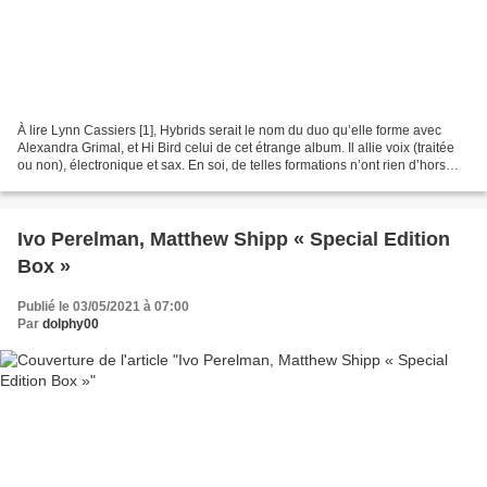
À lire Lynn Cassiers [1], Hybrids serait le nom du duo qu’elle forme avec
Alexandra Grimal, et Hi Bird celui de cet étrange album. Il allie voix (traitée
ou non), électronique et sax. En soi, de telles formations n’ont rien d’hors
norme aujourd’hui. En...
Ivo Perelman, Matthew Shipp « Special Edition
Box »
Publié le 03/05/2021 à 07:00
Par
dolphy00