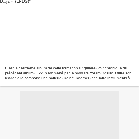
C’est le deuxième album de cette formation singulière (voir chronique du
précédent album) Tikkun est mené par le bassiste Yoram Rosilio. Outre son
leader, elle comporte une batterie (Rafaël Koerner) et quatre instruments à
vent : Jean-Michel Couchet (as,ss),...