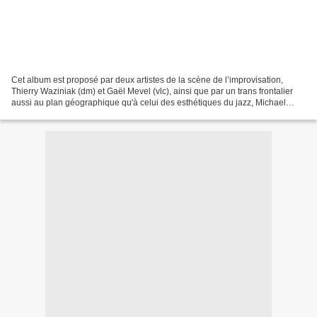
Cet album est proposé par deux artistes de la scène de l’improvisation,
Thierry Waziniak (dm) et Gaël Mevel (vlc), ainsi que par un trans frontalier
aussi au plan géographique qu'à celui des esthétiques du jazz, Michael
Attias (as) [1]. Ils nous invitent...