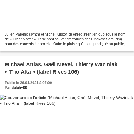
Julien Palomo (synth) et Michel Kristof (g) enregistrent en duo sous le nom
de « Other Matter ». Ils se sont souvent retrouvés chez Makoto Sato (dm)
pour des concerts à domicile. Outre le plaisir qu’ils ont prodigué au public, ils
ont pu ainsi rôder sérieusement...
Michael Attias, Gaël Mevel, Thierry Waziniak
« Trio Alta » (label Rives 106)
Publié le 26/04/2021 à 07:00
Par
dolphy00