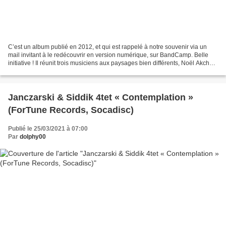
C’est un album publié en 2012, et qui est rappelé à notre souvenir via un
mail invitant à le redécouvrir en version numérique, sur BandCamp. Belle
initiative ! Il réunit trois musiciens aux paysages bien différents, Noël Akchoté
(g), Jean-Marc Foussat...
Janczarski & Siddik 4tet « Contemplation »
(ForTune Records, Socadisc)
Publié le 25/03/2021 à 07:00
Par
dolphy00