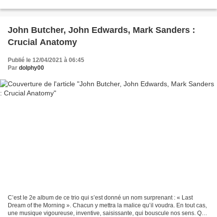
nouveaux. Avec, en prime, des fragrances...
John Butcher, John Edwards, Mark Sanders :
Crucial Anatomy
Publié le 12/04/2021 à 06:45
Par
dolphy00
C’est le 2e album de ce trio qui s’est donné un nom surprenant : « Last
Dream of the Morning ». Chacun y mettra la malice qu’il voudra. En tout cas,
une musique vigoureuse, inventive, saisissante, qui bouscule nos sens. Qu’il