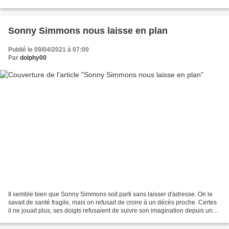
s’agisse de l’extraordinaire...
Sonny Simmons nous laisse en plan
Publié le 09/04/2021 à 07:00
Par
dolphy00
Il semble bien que Sonny Simmons soit parti sans laisser d'adresse. On le
savait de santé fragile, mais on refusait de croire à un décès proche. Certes
il ne jouait plus, ses doigts refusaient de suivre son imagination depuis un
accident domestique aux...