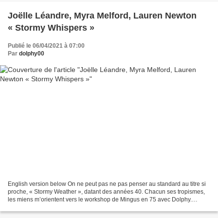
Joëlle Léandre, Myra Melford, Lauren Newton
« Stormy Whispers »
Publié le 06/04/2021 à 07:00
Par
dolphy00
English version below On ne peut pas ne pas penser au standard au titre si
proche, « Stormy Weather », datant des années 40. Chacun ses tropismes,
les miens m’orientent vers le workshop de Mingus en 75 avec Dolphy.
J’imagine que nos trois dames partagent...