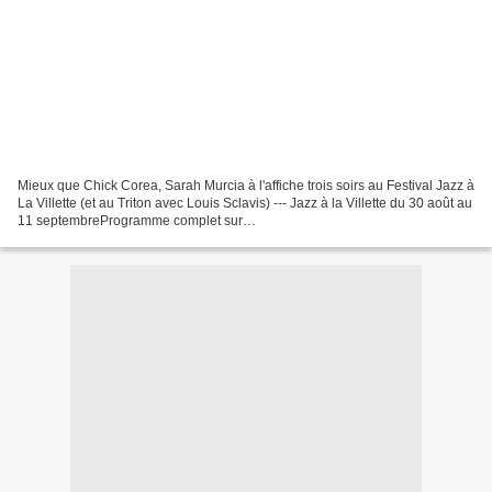
Mieux que Chick Corea, Sarah Murcia à l'affiche trois soirs au Festival Jazz à
La Villette (et au Triton avec Louis Sclavis) --- Jazz à la Villette du 30 août au
11 septembreProgramme complet sur
http://www.jazzalavillette.com/programme Infos pratiques...