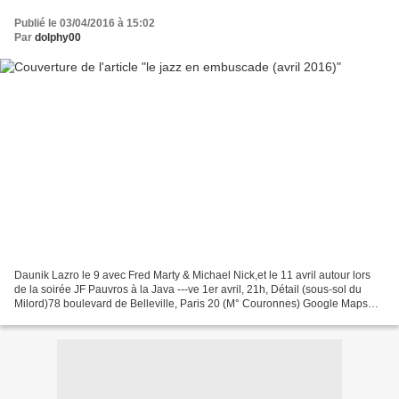
Publié le 03/04/2016 à 15:02
Par
dolphy00
Daunik Lazro le 9 avec Fred Marty & Michael Nick,et le 11 avril autour lors
de la soirée JF Pauvros à la Java ---ve 1er avril, 21h, Détail (sous-sol du
Milord)78 boulevard de Belleville, Paris 20 (M° Couronnes) Google Maps
Hannes Lingens (dr), Sébastien...