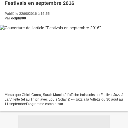
Festivals en septembre 2016
Publié le 22/08/2016 à 16:55
Par
dolphy00
Mieux que Chick Corea, Sarah Murcia à l'affiche trois soirs au Festival Jazz à
La Villette (et au Triton avec Louis Sclavis) --- Jazz à la Villette du 30 août au
11 septembreProgramme complet sur
http://www.jazzalavillette.com/programme Infos pratiques...