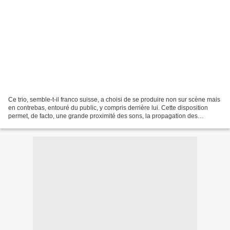
Ce trio, semble-t-il franco suisse, a choisi de se produire non sur scène mais
en contrebas, entouré du public, y compris derrière lui. Cette disposition
permet, de facto, une grande proximité des sons, la propagation des
vibrations dans nos corps, et...