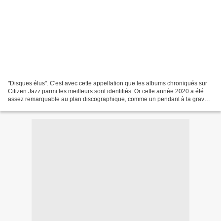
"Disques élus". C'est avec cette appellation que les albums chroniqués sur
Citizen Jazz parmi les meilleurs sont identifiés. Or cette année 2020 a été
assez remarquable au plan discographique, comme un pendant à la grave
crise des arts vivants. Aujourd'hui,...