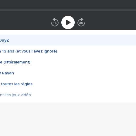
 DayZ
 a 13 ans (et vous l'avez ignoré)
e (littéralement)
im Rayan
 toutes les règles
s les jeux vidéo
us choquant de Rockstar ? - Le scandale BULLY
e plus moche de Steam
du RÊVE tourne au CAUCHEMAR