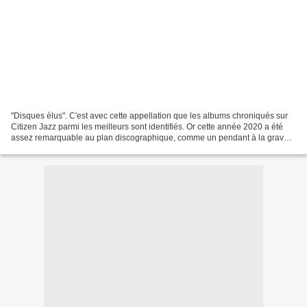
"Disques élus". C'est avec cette appellation que les albums chroniqués sur
Citizen Jazz parmi les meilleurs sont identifiés. Or cette année 2020 a été
assez remarquable au plan discographique, comme un pendant à la grave
crise des arts vivants. Aujourd'hui,...