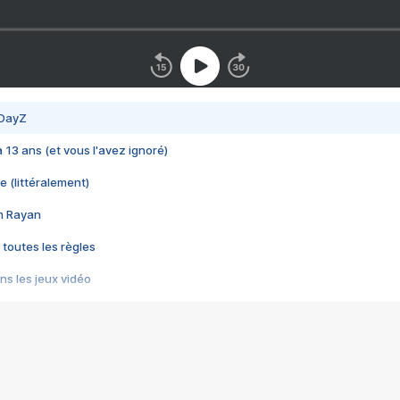
 DayZ
 a 13 ans (et vous l'avez ignoré)
e (littéralement)
im Rayan
 toutes les règles
s les jeux vidéo
us choquant de Rockstar ? - Le scandale BULLY
e plus moche de Steam
du RÊVE tourne au CAUCHEMAR