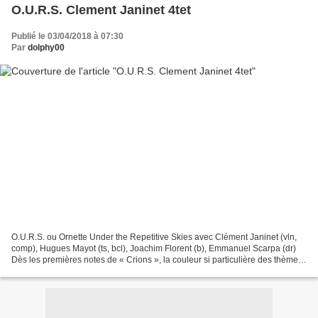
O.U.R.S. Clement Janinet 4tet
Publié le 03/04/2018 à 07:30
Par
dolphy00
O.U.R.S. ou Ornette Under the Repetitive Skies avec Clément Janinet (vln,
comp), Hugues Mayot (ts, bcl), Joachim Florent (b), Emmanuel Scarpa (dr)
Dès les premières notes de « Crions », la couleur si particulière des thèmes
d’Ornette des premiers jours,...