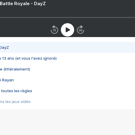
 Battle Royale - DayZ
 DayZ
 a 13 ans (et vous l'avez ignoré)
e (littéralement)
im Rayan
 toutes les règles
s les jeux vidéo
us choquant de Rockstar ? - Le scandale BULLY
e plus moche de Steam
du RÊVE tourne au CAUCHEMAR