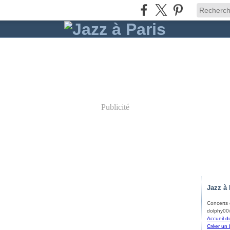
Publicité
Jazz à 
Concerts d
dolphy00@
Accueil d
Créer un 