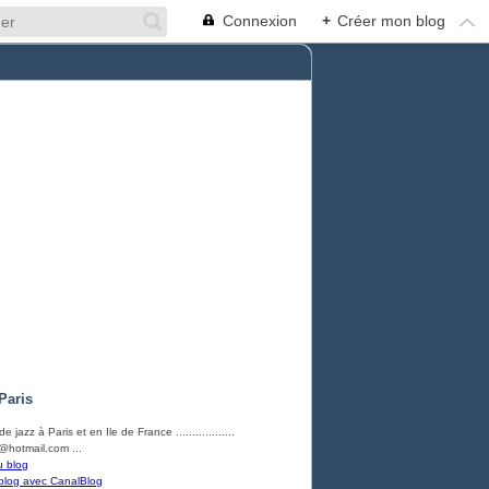
Connexion
+
Créer mon blog
Paris
e jazz à Paris et en Ile de France ..................
hotmail.com ...
u blog
blog avec CanalBlog