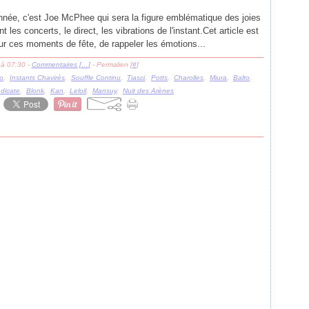
nnée, c'est Joe McPhee qui sera la figure emblématique des joies
ent les concerts, le direct, les vibrations de l'instant.Cet article est
sur ces moments de fête, de rappeler les émotions...
 à 07:30 -
Commentaires [
…
]
- Permalien [
#
]
lo
,
Instants Chavirés
,
Souffle Continu
,
Tiasci
,
Potts
,
Charolles
,
Miura
,
Balto
,
dicate
,
Blonk
,
Kan
,
Leloil
,
Mansuy
,
Nuit des Arènes