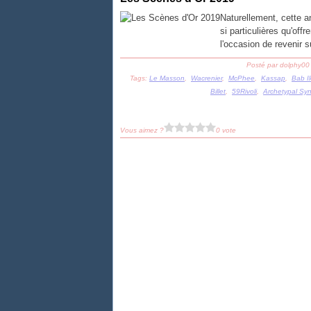
Naturellement, cette a
si particulières qu'offr
l'occasion de revenir 
Posté par dolphy00
Tags:
Le Masson
,
Wacrenier
,
McPhee
,
Kassap
,
Bab I
Billet
,
59Rivoli
,
Archetypal Syn
Vous aimez ?
0 vote