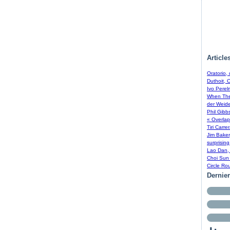
Article
Oratorio,
Duthoit, 
Ivo Perel
When The 
der Weide
Phil Gibb
« Overlap
Tiri Carre
Jim Baker
surprising
Lao Dan, 
Choi Sun 
Circle Ro
Dernie