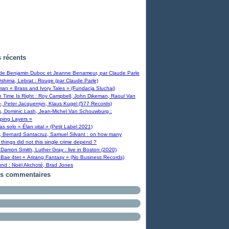
s récents
 de Benjamin Duboc et Jeanne Benameur, par Claude Parle
Oshima, Lebrat : Rouge (par Claude Parle)
man « Brass and Ivory Tales » (Fundacja Sluchaj)
Time Is Right : Roy Campbell, John Dikeman, Raoul Van
, Peter Jacquemyn, Klaus Kugel (577 Records)
s, Dominic Lash, Jean-Michel Van Schouwburg :
ping Layers »
ras solo « Élan vital » (Petit Label 2021)
, Bernard Santacruz, Samuel Silvant : on how many
 things did not this single crime depend ?
Damon Smith, Luther Gray : live in Boston (2020)
Bae 4tet « Arirang Fantasy » (No Business Records)
und : Noël Akchoté, Brad Jones
rs commentaires