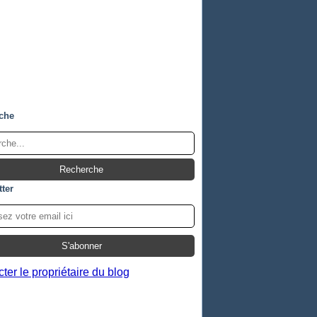
che
ter
ter le propriétaire du blog