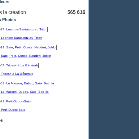
teurs
 la création
565 616
 Photos
_Leandre-Santacruz au Triton
Sato, Petit, Comte, Naudert, Joblot
_Tripes+ à La Générale
_Le Masson, Duboc, Sato_Bab Ilo
_Petit-Duboc-Sato
es
embre
(1)
1)