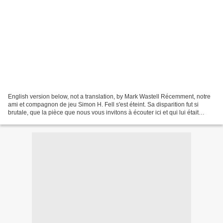
English version below, not a translation, by Mark Wastell Récemment, notre
ami et compagnon de jeu Simon H. Fell s'est éteint. Sa disparition fut si
brutale, que la pièce que nous vous invitons à écouter ici et qui lui était
adressée comme une sorte carte...