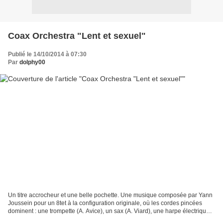
Coax Orchestra "Lent et sexuel"
Publié le 14/10/2014 à 07:30
Par
dolphy00
Un titre accrocheur et une belle pochette. Une musique composée par Yann
Joussein pour un 8tet à la configuration originale, où les cordes pincées
dominent : une trompette (A. Avice), un sax (A. Viard), une harpe électrique
(R. Rinaudo), des claviers...