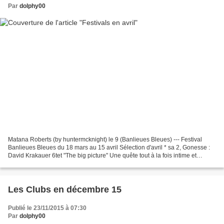
Par
dolphy00
Matana Roberts (by huntermcknight) le 9 (Banlieues Bleues) --- Festival
Banlieues Bleues du 18 mars au 15 avril Sélection d'avril * sa 2, Gonesse :
David Krakauer 6tet "The big picture" Une quête tout à la fois intime et
universelle, accompagnée par la...
Les Clubs en décembre 15
Publié le 23/11/2015 à 07:30
Par
dolphy00