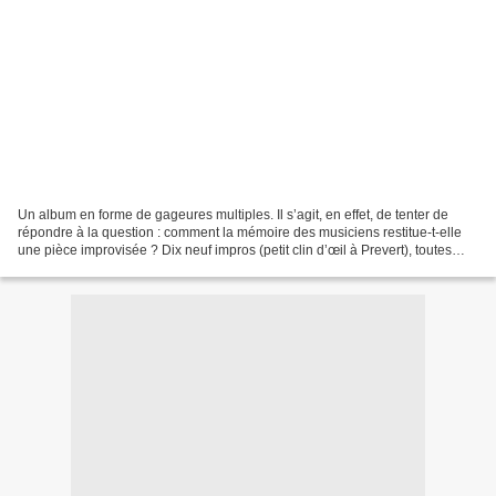
Un album en forme de gageures multiples. Il s’agit, en effet, de tenter de
répondre à la question : comment la mémoire des musiciens restitue-t-elle
une pièce improvisée ? Dix neuf impros (petit clin d’œil à Prevert), toutes
durant à peu près quinze minutes,...