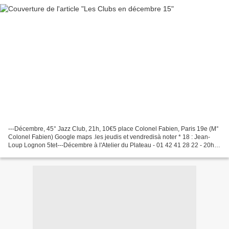
---Décembre, 45° Jazz Club, 21h, 10€5 place Colonel Fabien, Paris 19e (M°
Colonel Fabien) Google maps .les jeudis et vendredisà noter * 18 : Jean-
Loup Lognon 5tet---Décembre à l'Atelier du Plateau - 01 42 41 28 22 - 20h -
12 €5 Rue du Plateau 75019 Paris...