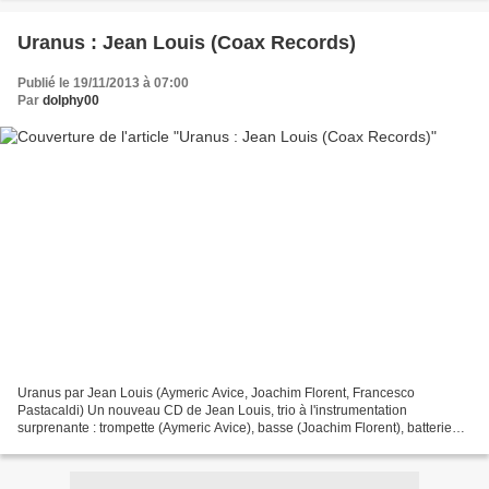
Uranus : Jean Louis (Coax Records)
Publié le 19/11/2013 à 07:00
Par
dolphy00
Uranus par Jean Louis (Aymeric Avice, Joachim Florent, Francesco
Pastacaldi) Un nouveau CD de Jean Louis, trio à l'instrumentation
surprenante : trompette (Aymeric Avice), basse (Joachim Florent), batterie
(Francesco Pastacaldi). Voir précedente chronique...