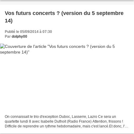
Vos futurs concerts ? (version du 5 septembre
14)
Publié le 05/09/2014 à 07:30
Par
dolphy00
On connaissait le trio d'exception Duboc, Lasserre, Lazro Ce sera un
quartette lundi 8 avec Isabelle Duthoit (Radio France) Attention, frissons !
Difficile de reprendre un rythme hebdomadaire, mais c'est lancé.Et donc, l'
agenda de septembre a été encore...