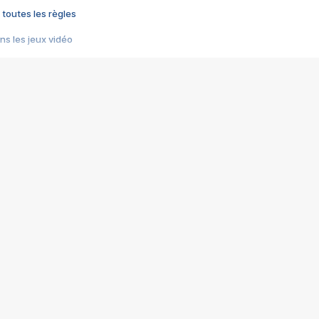
 toutes les règles
s les jeux vidéo
us choquant de Rockstar ? - Le scandale BULLY
e plus moche de Steam
du RÊVE tourne au CAUCHEMAR
pendant 8 heures
it… à tort
umiliés par un jeu vidéo
ire - Final Fantasy 8
ti un empire - Age of Empires
story DOFUS
tard, il crée l'un des pires jeux de tous les temps, MindsEye.