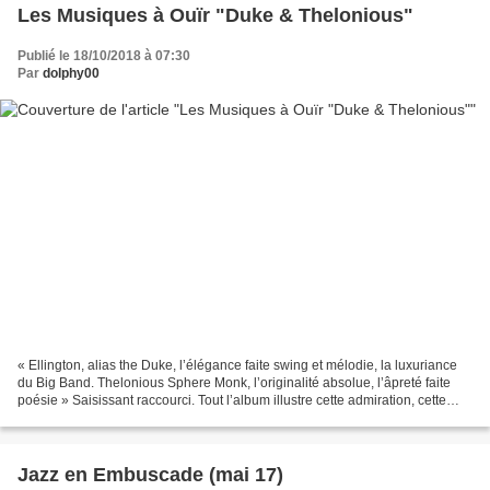
Les Musiques à Ouïr "Duke & Thelonious"
Publié le 18/10/2018 à 07:30
Par
dolphy00
« Ellington, alias the Duke, l’élégance faite swing et mélodie, la luxuriance
du Big Band. Thelonious Sphere Monk, l’originalité absolue, l’âpreté faite
poésie » Saisissant raccourci. Tout l’album illustre cette admiration, cette
fascination pour ces...
Jazz en Embuscade (mai 17)