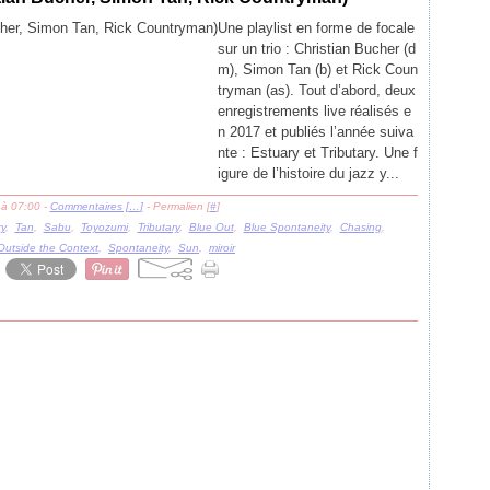
Une playlist en forme de focale
sur un trio : Christian Bucher (d
m), Simon Tan (b) et Rick Coun
tryman (as). Tout d’abord, deux
enregistrements live réalisés e
n 2017 et publiés l’année suiva
nte : Estuary et Tributary. Une f
igure de l’histoire du jazz y...
 à 07:00 -
Commentaires [
…
]
- Permalien [
#
]
y
,
Tan
,
Sabu
,
Toyozumi
,
Tributary
,
Blue Out
,
Blue Spontaneity
,
Chasing
,
Outside the Context
,
Spontaneity
,
Sun
,
miroir