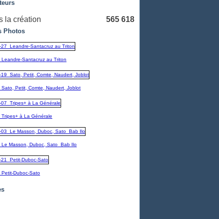
teurs
 la création
565 618
 Photos
_Leandre-Santacruz au Triton
Sato, Petit, Comte, Naudert, Joblot
_Tripes+ à La Générale
_Le Masson, Duboc, Sato_Bab Ilo
_Petit-Duboc-Sato
es
embre
(1)
1)