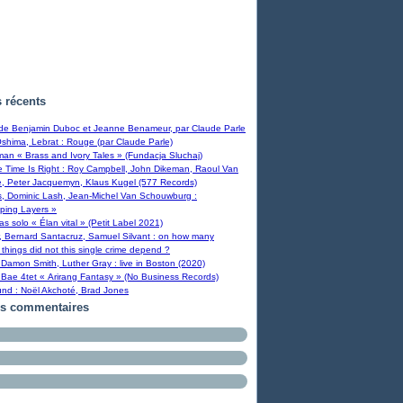
s récents
 de Benjamin Duboc et Jeanne Benameur, par Claude Parle
Oshima, Lebrat : Rouge (par Claude Parle)
man « Brass and Ivory Tales » (Fundacja Sluchaj)
Time Is Right : Roy Campbell, John Dikeman, Raoul Van
, Peter Jacquemyn, Klaus Kugel (577 Records)
s, Dominic Lash, Jean-Michel Van Schouwburg :
ping Layers »
ras solo « Élan vital » (Petit Label 2021)
, Bernard Santacruz, Samuel Silvant : on how many
 things did not this single crime depend ?
Damon Smith, Luther Gray : live in Boston (2020)
Bae 4tet « Arirang Fantasy » (No Business Records)
und : Noël Akchoté, Brad Jones
rs commentaires