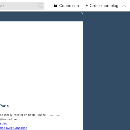
Connexion
+
Créer mon blog
Paris
e jazz à Paris et en Ile de France ..................
hotmail.com ...
u blog
blog avec CanalBlog