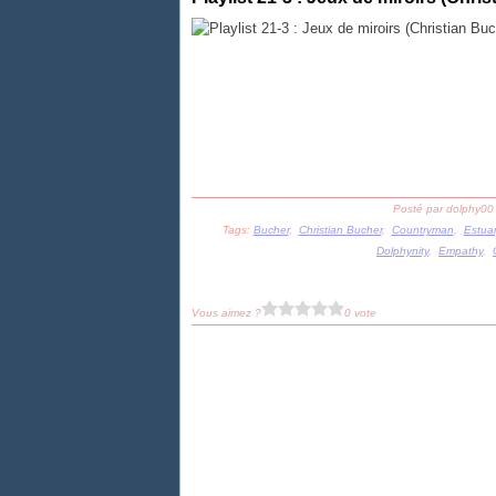
Posté par dolphy00
Tags:
Bucher
,
Christian Bucher
,
Countryman
,
Estuar
Dolphynity
,
Empathy
,
Vous aimez ?
0 vote