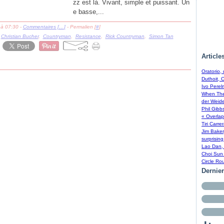
zz est là. Vivant, simple et puissant. Un
e basse,...
 à 07:30 -
Commentaires [
…
]
- Permalien [
#
]
,
Christian Bucher
,
Countryman
,
Resistance
,
Rick Countryman
,
Simon Tan
Article
Oratorio,
Duthoit, 
Ivo Perel
When The 
der Weide
Phil Gibb
« Overlap
Tiri Carre
Jim Baker
surprising
Lao Dan, 
Choi Sun 
Circle Ro
Dernie