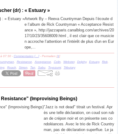
her (dr) : « Estuary »
Artwork By – Reeva Countryman Depuis l’écoute d
e l’album de Rick Countryman « Acceptance Resist
ance », http://jazzaparis.canalblog.com/archives/20
17/10/23/35608009.html , il est clair que ce musicie
n accroche l’attention et l'intérêt de plus d'un en Eur
ope,...
 à 07:30 -
Commentaires [
…
]
- Permalien [
#
]
ountryman
,
Resistance
,
Acceptance
,
Colin
,
Webster
,
Dolphy
,
Estuary
,
Rick
,
ing
,
Roach
,
Simon
,
Tan
,
Sabu
,
Toyozumi
,
Tributary
 Resistance" (Improvising Beings)
"Jazz is not dead" titrait un festival. Apr
ès une telle déclaration, on coud son rub
an de crépon noir et on présente ses co
ndoléances. Avec le trio de Rick Country
man, pas de déclaration superflue. Le ja