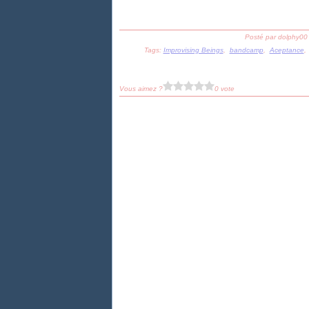
Posté par dolphy00
Tags:
Improvising Beings
,
bandcamp
,
Aceptance
Vous aimez ?
0 vote