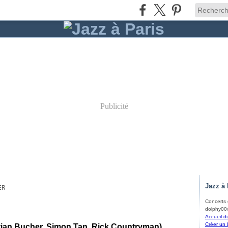
Publicité
Jazz à 
ER
Concerts d
dolphy00@
Accueil d
Créer un 
istian Bucher, Simon Tan, Rick Countryman)