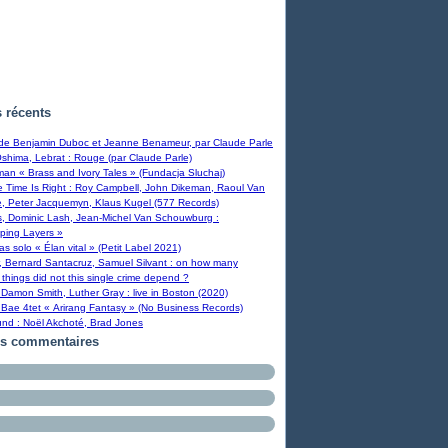
s récents
 de Benjamin Duboc et Jeanne Benameur, par Claude Parle
Oshima, Lebrat : Rouge (par Claude Parle)
man « Brass and Ivory Tales » (Fundacja Sluchaj)
Time Is Right : Roy Campbell, John Dikeman, Raoul Van
, Peter Jacquemyn, Klaus Kugel (577 Records)
s, Dominic Lash, Jean-Michel Van Schouwburg :
ping Layers »
ras solo « Élan vital » (Petit Label 2021)
, Bernard Santacruz, Samuel Silvant : on how many
 things did not this single crime depend ?
Damon Smith, Luther Gray : live in Boston (2020)
Bae 4tet « Arirang Fantasy » (No Business Records)
und : Noël Akchoté, Brad Jones
rs commentaires