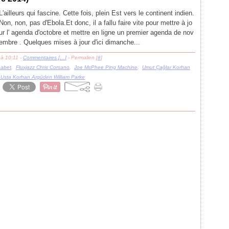
L'ailleurs qui fascine. Cette fois, plein Est vers le continent indien.
Non, non, pas d'Ebola.Et donc, il a fallu faire vite pour mettre à jo
ur l' agenda d'octobre et mettre en ligne un premier agenda de nov
embre . Quelques mises à jour d'ici dimanche...
 à 10:11 -
Commentaires [
…
]
- Permalien [
#
]
habet
,
Fluxjazz Chris Corsano
,
Joe McPhee Ping Machine
,
Umut Çağlar Korhan
 Usta Korhan Argüden William Parke