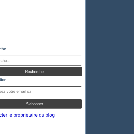
che
ter
ter le propriétaire du blog