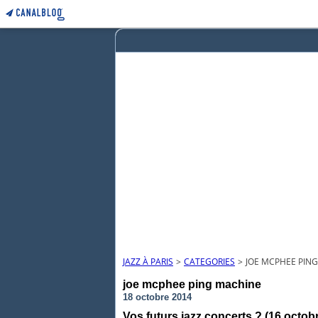
JAZZ À PARIS
>
CATEGORIES
>
JOE MCPHEE PIN
joe mcphee ping machine
18 octobre 2014
Vos futurs jazz concerts ? (16 octob