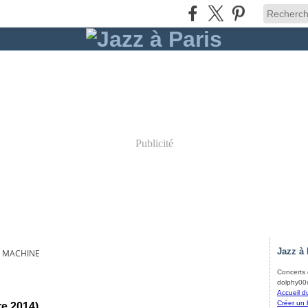
Publicité
Jazz à 
G MACHINE
Concerts d
dolphy00@
Accueil d
Créer un 
re 2014)