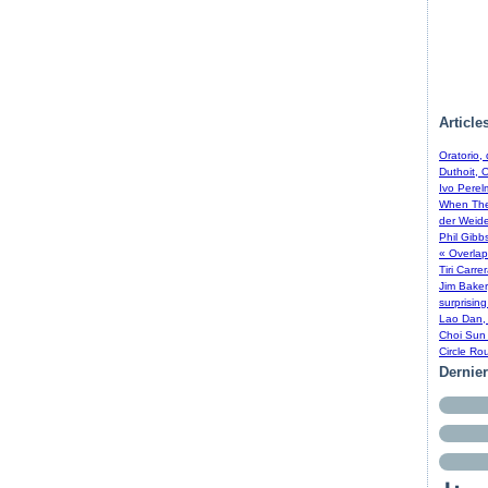
Article
Oratorio,
Duthoit, 
Ivo Perel
When The 
der Weide
Phil Gibb
« Overlap
Tiri Carre
Jim Baker
surprising
Lao Dan, 
Choi Sun 
Circle Ro
Dernie