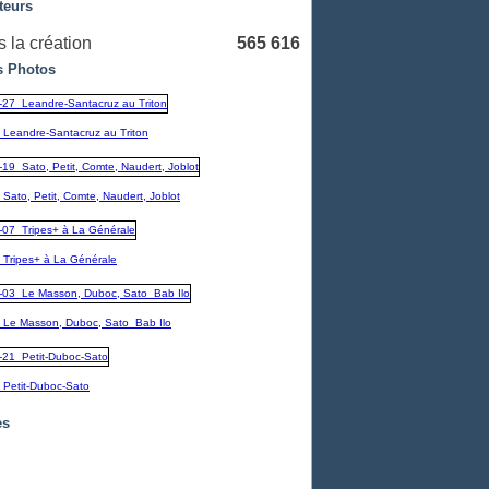
teurs
 la création
565 616
 Photos
_Leandre-Santacruz au Triton
Sato, Petit, Comte, Naudert, Joblot
_Tripes+ à La Générale
_Le Masson, Duboc, Sato_Bab Ilo
_Petit-Duboc-Sato
es
embre
(1)
1)