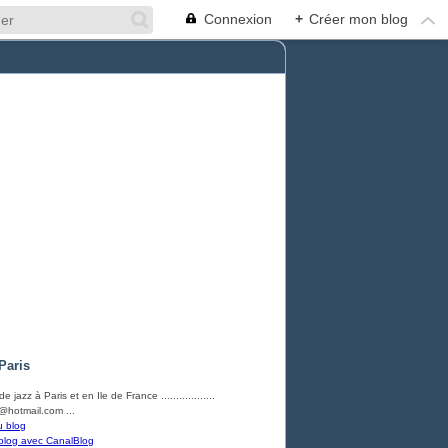
Connexion
+
Créer mon blog
Paris
e jazz à Paris et en Ile de France ..................
hotmail.com ...
u blog
blog avec CanalBlog