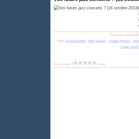
Posté par dolphy00
Tags:
Journal Intime
,
Marc Ducret
,
Vincent Peirani
,
Alp
Futacı Özün
Vous aimez ?
0 vote