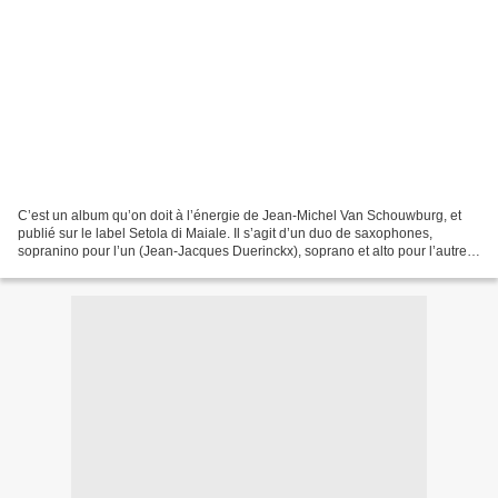
C’est un album qu’on doit à l’énergie de Jean-Michel Van Schouwburg, et
publié sur le label Setola di Maiale. Il s’agit d’un duo de saxophones,
sopranino pour l’un (Jean-Jacques Duerinckx), soprano et alto pour l’autre
(Adrian Northover). Ces deux là...