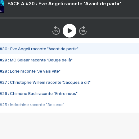
FACE A #30 : Eve Angeli raconte "Avant de partir"
#30 : Eve Angeli raconte "Avant de partir"
#29 : MC Solaar raconte "Bouge de là"
28 : Lorie raconte "Je vais vite"
#27 : Christophe Willem raconte "Jacques a dit"
#26 : Chimène Badi raconte "Entre nous"
#25 : Indochine raconte "3e sexe"
#24 : Zaho raconte "C'est chelou"
#23 : Patrick Bruel raconte "Au café des délices"
#22 : Kyo raconte "Le chemin"