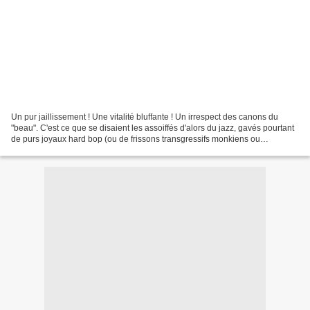
Un pur jaillissement ! Une vitalité bluffante ! Un irrespect des canons du
"beau". C'est ce que se disaient les assoiffés d'alors du jazz, gavés pourtant
de purs joyaux hard bop (ou de frissons transgressifs monkiens ou
mingusiens) ... et découvrant le...