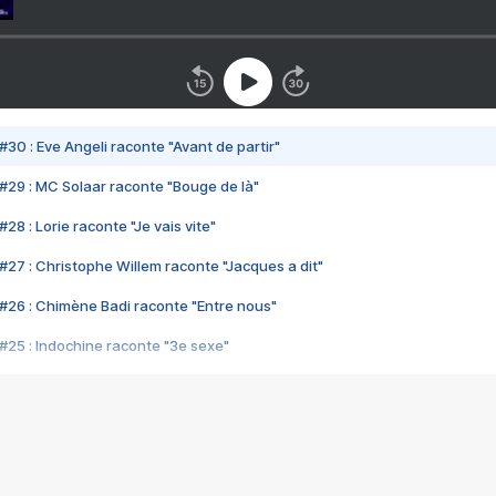
#30 : Eve Angeli raconte "Avant de partir"
#29 : MC Solaar raconte "Bouge de là"
28 : Lorie raconte "Je vais vite"
#27 : Christophe Willem raconte "Jacques a dit"
#26 : Chimène Badi raconte "Entre nous"
#25 : Indochine raconte "3e sexe"
#24 : Zaho raconte "C'est chelou"
#23 : Patrick Bruel raconte "Au café des délices"
#22 : Kyo raconte "Le chemin"