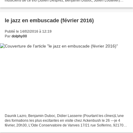
musiciens de ce trio (Julien Desprez, Benjamin Duboc, Julien Loutelier)
semblent avoir remisé l'affirmation...
le jazz en embuscade (février 2016)
Publié le 14/02/2016 à 12:19
Par
dolphy00
Daunik Lazro, Benjamin Duboc, Didier Lasserre (Pourtant les cîmes)L'une
des formations les plus excitantes en visite chez Ackenbush le 26 ---je 4
février, 20h30, L'Ode Conservatoire de Vanves 17/21 rue Solferino, 92170
Vanves Concert Surnatural ---du...