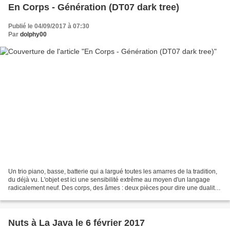
En Corps - Génération (DT07 dark tree)
Publié le 04/09/2017 à 07:30
Par
dolphy00
Un trio piano, basse, batterie qui a largué toutes les amarres de la tradition,
du déjà vu. L'objet est ici une sensibilité extrême au moyen d'un langage
radicalement neuf. Des corps, des âmes : deux pièces pour dire une dualité,
peut-être à fronts inversés....
Nuts à La Java le 6 février 2017