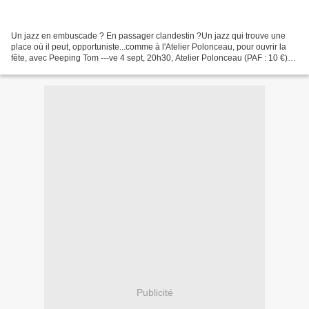
Un jazz en embuscade ? En passager clandestin ?Un jazz qui trouve une
place où il peut, opportuniste...comme à l'Atelier Polonceau, pour ouvrir la
fête, avec Peeping Tom ---ve 4 sept, 20h30, Atelier Polonceau (PAF : 10 €)01
34 68 20 41 ou 01 45 44 27...
Publicité