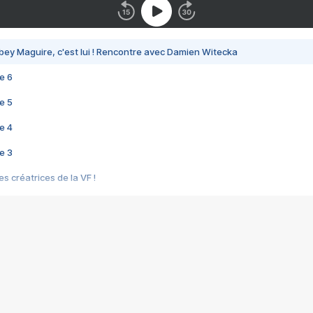
bey Maguire, c'est lui ! Rencontre avec Damien Witecka
e 6
e 5
e 4
e 3
s créatrices de la VF !
e 2
e 1
e Mektoub My Love arrive enfin ! Rencontre avec Shaïn Boumedine et Sal
i : après Toni en famille
elle réalise le bouleversant Dites lui que je l'aime