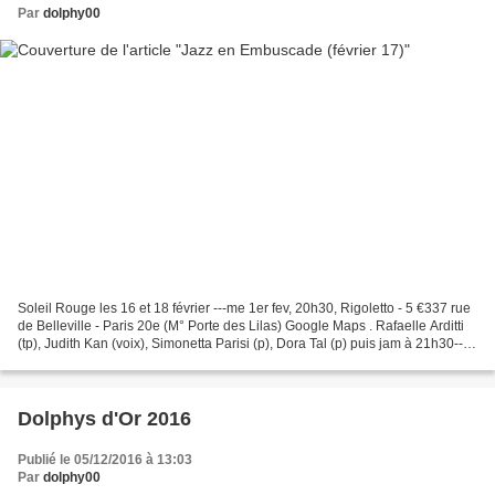
Par
dolphy00
Soleil Rouge les 16 et 18 février ---me 1er fev, 20h30, Rigoletto - 5 €337 rue
de Belleville - Paris 20e (M° Porte des Lilas) Google Maps . Rafaelle Arditti
(tp), Judith Kan (voix), Simonetta Parisi (p), Dora Tal (p) puis jam à 21h30---
me 1er fevrier,...
Dolphys d'Or 2016
Publié le 05/12/2016 à 13:03
Par
dolphy00