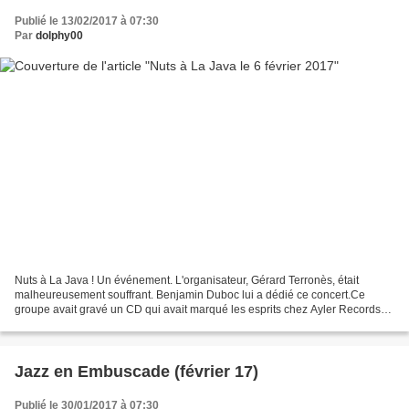
Publié le 13/02/2017 à 07:30
Par
dolphy00
Nuts à La Java ! Un événement. L'organisateur, Gérard Terronès, était
malheureusement souffrant. Benjamin Duboc lui a dédié ce concert.Ce
groupe avait gravé un CD qui avait marqué les esprits chez Ayler Records
en 2009. D'une part, en raison du format...
Jazz en Embuscade (février 17)
Publié le 30/01/2017 à 07:30