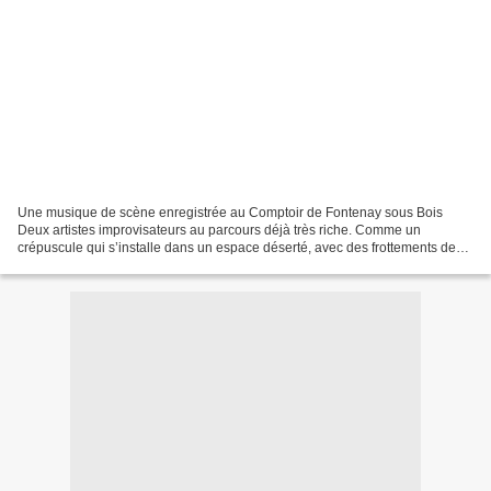
Une musique de scène enregistrée au Comptoir de Fontenay sous Bois
Deux artistes improvisateurs au parcours déjà très riche. Comme un
crépuscule qui s’installe dans un espace déserté, avec des frottements de
bois, un à-peine chant dans la solitude, une...