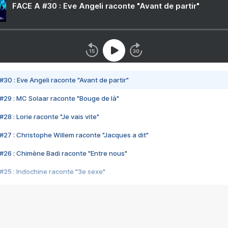
FACE A #30 : Eve Angeli raconte "Avant de partir"
#30 : Eve Angeli raconte "Avant de partir"
#29 : MC Solaar raconte "Bouge de là"
28 : Lorie raconte "Je vais vite"
#27 : Christophe Willem raconte "Jacques a dit"
#26 : Chimène Badi raconte "Entre nous"
#25 : Indochine raconte "3e sexe"
#24 : Zaho raconte "C'est chelou"
#23 : Patrick Bruel raconte "Au café des délices"
#22 : Kyo raconte "Le chemin"