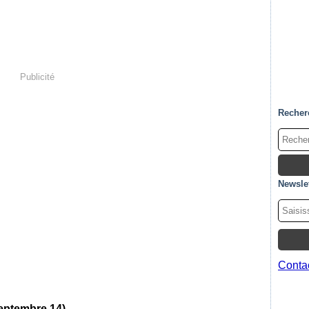
Publicité
Recher
Newslet
Contac
eptembre 14)