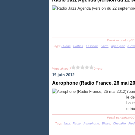
Posté par dolphy00
Tags:
Duboc
,
Duthoit
,
Lasserre
,
Lazro
,
open jazz
,
A l'I
Vous aimez ?
0 vote
19 juin 2012
Aerophone (Radio France, 26 mai 20
Yoan
le de
Loui
e tri
Posté par dolphy00
Tags:
Jazz
,
Radio
,
Aerophone
,
Blaise
,
Chevalier
,
Fred