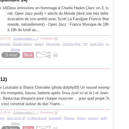
Deux émissions en hommage à Charlie Haden (Jazz on 3, lu
ndi; Open Jazz jeudi) + article du Monde (dont une très belle
évocation de son amitié avec Scott La Faro)(par Francis Mar
mande, naturellement) - Open Jazz : France Musique de 18h
à 19h du lundi au...
 à 07:30 -
Commentaires [
…
]
- Permalien [
#
]
mproviste
,
Charlie Haden
,
Haden
,
Marmande
,
Chlorine Free
,
FIP
,
Jazz Club
,
Le
Monde
12)
n Loustalot & Blaise Chevalier (photo dolphy00) Un nouvel exemp
 trio trompette, basse, batterie après Snus (voir ici et là ) et Jean-
s. Beaucoup d'espace pour chaque musicien ... pour quel projet ?L
o s'est construit autour du duo Yoann...
 à 05:00 -
Commentaires [
…
]
- Permalien [
#
]
eric
,
Jazz sur le vif
,
Le bleu la nuit
,
Loustalot
,
Pasqua
,
Yoann
,
concert
,
radio
france