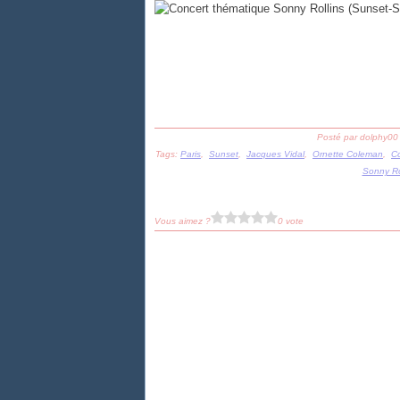
Posté par dolphy00
Tags:
Paris
,
Sunset
,
Jacques Vidal
,
Ornette Coleman
,
Co
Sonny Ro
Vous aimez ?
0 vote