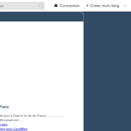
Connexion
+
Créer mon blog
Paris
e jazz à Paris et en Ile de France ..................
hotmail.com ...
u blog
blog avec CanalBlog