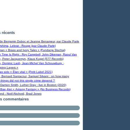
s récents
 de Benjamin Duboc et Jeanne Benameur, par Claude Parle
Oshima, Lebrat : Rouge (par Claude Parle)
man « Brass and Ivory Tales » (Fundacja Sluchaj)
Time Is Right : Roy Campbell, John Dikeman, Raoul Van
, Peter Jacquemyn, Klaus Kugel (577 Records)
s, Dominic Lash, Jean-Michel Van Schouwburg :
ping Layers »
ras solo « Élan vital » (Petit Label 2021)
, Bernard Santacruz, Samuel Silvant : on how many
 things did not this single crime depend ?
Damon Smith, Luther Gray : live in Boston (2020)
Bae 4tet « Arirang Fantasy » (No Business Records)
und : Noël Akchoté, Brad Jones
rs commentaires