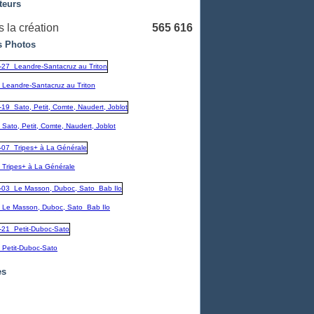
teurs
 la création
565 616
 Photos
_Leandre-Santacruz au Triton
Sato, Petit, Comte, Naudert, Joblot
_Tripes+ à La Générale
_Le Masson, Duboc, Sato_Bab Ilo
_Petit-Duboc-Sato
es
embre
(1)
1)