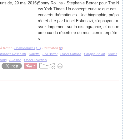
Sonny Rollins - Stephanie Berger pour The N
ew York Times Un concept curieux que ces
concerts thématiques. Une biographie, prépa
rée et dite par Lionel Eskenazi, s'appuyant a
ssez largement sur la discographie, et des m
orceaux du répertoire du musicien interprété
s...
 à 07:30 -
Commentaires [
…
]
- Permalien [
#
]
ltrane's Research
,
Ornette
,
Eric Barret
,
Olivier Hutman
,
Philippe Soirat
,
Rollins
,
llins
,
Sunside
,
Lionel Eskenazi