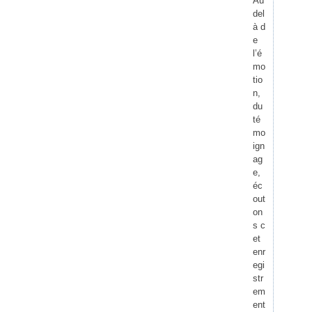
Au
del
à d
e
l’é
mo
tio
n,
du
té
mo
ign
ag
e,
éc
out
on
s c
et
enr
egi
str
em
ent